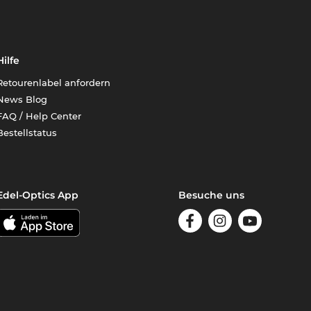
Hilfe
Retourenlabel anfordern
News Blog
FAQ / Help Center
Bestellstatus
Edel-Optics App
Besuche uns