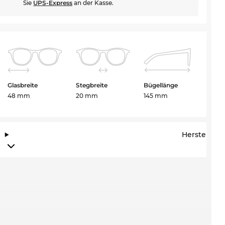
Sie
UPS-Express
an der Kasse.
Glasbreite
Stegbreite
Bügellänge
48 mm
20 mm
145 mm
Herstelleri