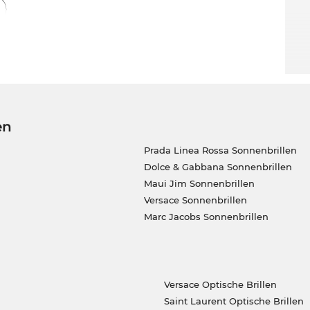
en Korrektionsgläser. Alles, was Du dazu
e Dir z.B. der Augenarzt Deines Vertrauens
 Du dann die Wahl zwischen günstigen
en. Viele Features wie Superentspiegelung,
tschicht enthalten die Kunststoffgläser bei
en
nnen wir Deine Brille sofort an Dich
für Schnäppchenjäger ist, bekommst Du dieses
Prada Linea Rossa Sonnenbrillen
 anderen Onlineshops ein Sale ist, ist bei
Dolce & Gabbana Sonnenbrillen
Maui Jim Sonnenbrillen
Versace Sonnenbrillen
Marc Jacobs Sonnenbrillen
Versace Optische Brillen
Saint Laurent Optische Brillen