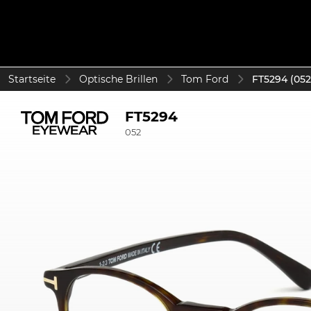
Startseite
Optische Brillen
Tom Ford
FT5294 (052
FT5294
052