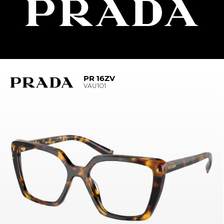
PR 16ZV
VAU1O1