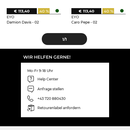
€ 113,40
40 %
€ 113,40
40 %
EYO
EYO
Damion Davis - 02
Caro Pepe - 02
1
/1
WIR HELFEN GERNE!
Mo-Fr 9-18 Uhr
Help Center
Anfrage stellen
+43 720 880430
Retourenlabel anfordern