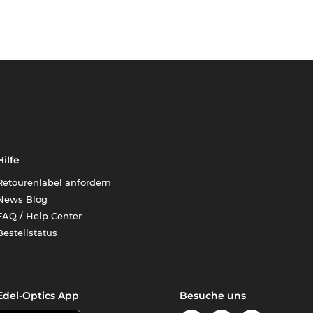
Hilfe
Retourenlabel anfordern
News Blog
FAQ / Help Center
Bestellstatus
Edel-Optics App
Besuche uns