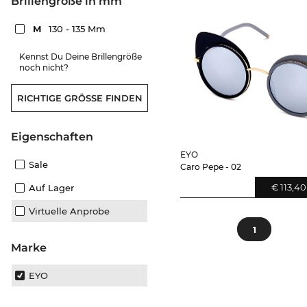
Brillengröße in mm
M
130 - 135 Mm
Kennst Du Deine Brillengröße
noch nicht?
RICHTIGE GRÖSSE FINDEN
Eigenschaften
EYO
Sale
Caro Pepe - 02
€ 113,40
Auf Lager
Virtuelle Anprobe
1
Marke
EYO