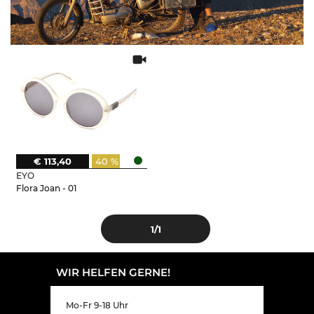
€ 113,40
40 %
EYO
Flora Joan - 01
1
/1
WIR HELFEN GERNE!
Mo-Fr 9-18 Uhr