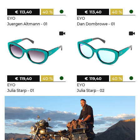
€ 113,40
40 %
€ 113,40
40 %
EYO
EYO
Juergen Altmann - 01
Dan Dombrowe - 01
€ 119,40
40 %
€ 119,40
40 %
EYO
EYO
Julia Starp - 01
Julia Starp - 02