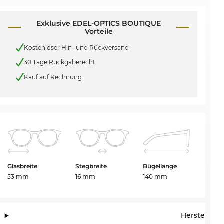
Exklusive EDEL-OPTICS BOUTIQUE
Vorteile
Kostenloser Hin- und Rückversand
30 Tage Rückgaberecht
Kauf auf Rechnung
Glasbreite
Stegbreite
Bügellänge
53 mm
16 mm
140 mm
Herstelleri