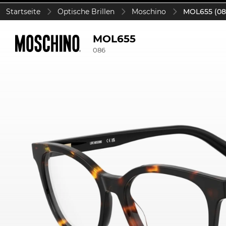
Startseite
Optische Brillen
Moschino
MOL655 (08
MOL655
086