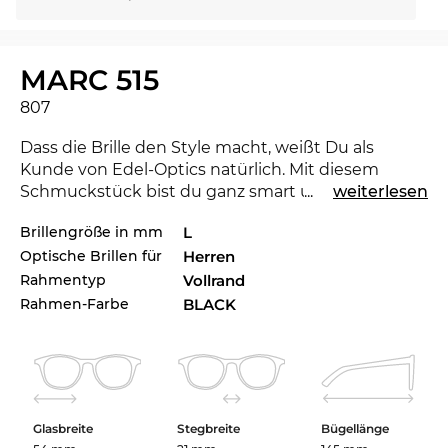
MARC 515
807
Dass die Brille den Style macht, weißt Du als
Kunde von Edel-Optics natürlich. Mit diesem
Schmuckstück bist du ganz smart unterwegs und
...
weiterlesen
überzeugst im Office genauso wie in der Freizeit.
Brillengröße in mm
L
Mit der neuen
Marc Jacobs
kannst du zeigen, dass
Optische Brillen für
Herren
du ein Trendsetter bist. Für die laufende Saison
setzt das renommierte Label mit der Kollektion
Rahmentyp
Vollrand
Maßstäbe für 2020. Eine andere Farbe würde zu
Rahmen-Farbe
BLACK
Deinem Lieblingsoutfit aber eigentlich besser
passen? Check auch die anderen Styles der MARC
515 in unserem Sortiment der 2019er und 2020er
Marc Jacobss.
Glasbreite
Stegbreite
Bügellänge
Schnörkellos und stark in Material und