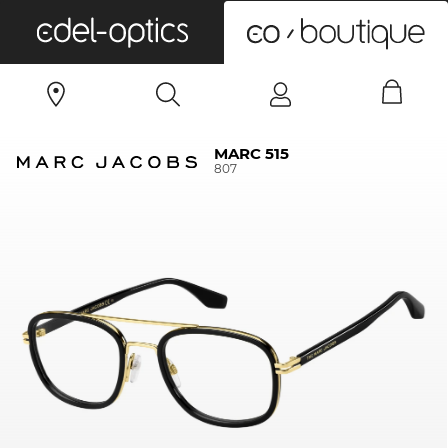
0
MARC 515
807