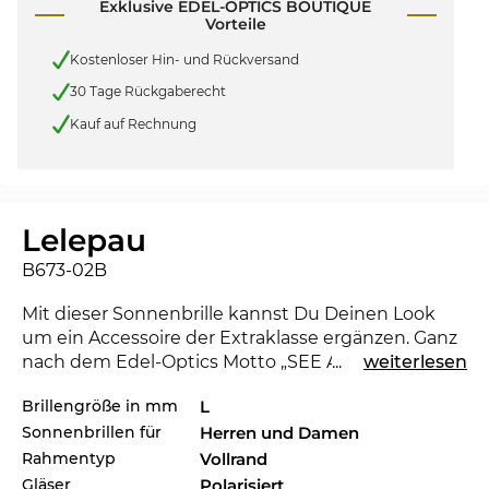
Exklusive EDEL-OPTICS BOUTIQUE
Vorteile
Kostenloser Hin- und Rückversand
30 Tage Rückgaberecht
Kauf auf Rechnung
Lelepau
B673-02B
Mit dieser Sonnenbrille kannst Du Deinen Look
um ein Accessoire der Extraklasse ergänzen. Ganz
nach dem Edel-Optics Motto „SEE AND BE SEEN“
...
weiterlesen
stehst Du den Stars und Sternchen in nichts nach
Brillengröße in mm
L
und kannst in jeder Gesellschaft beeindrucken.
Sonnenbrillen für
Herren und Damen
Mit der Lelepau bist Du immer am Puls der Zeit.
Rahmentyp
Vollrand
Dieses Modell von
Maui Jim
ist ein Multitalent und
Gläser
Polarisiert