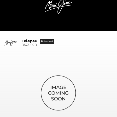
Lelepau
Polarized
B673-02B