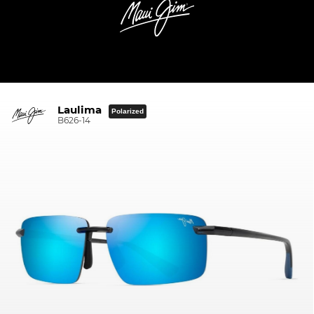
Laulima
Polarized
B626-14