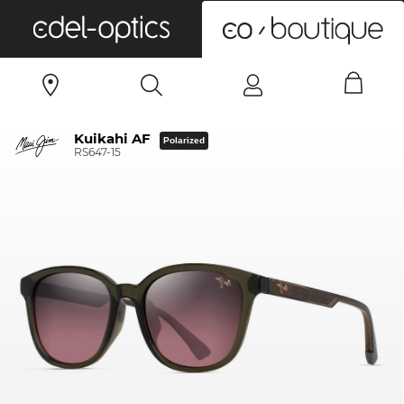
0
Kuikahi AF
Polarized
RS647-15