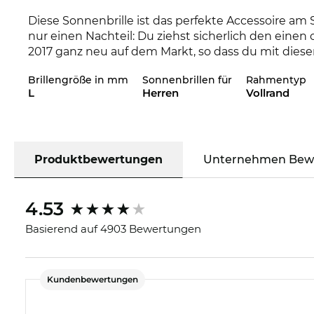
Diese Sonnenbrille ist das perfekte Accessoire am 
nur einen Nachteil: Du ziehst sicherlich den einen 
2017 ganz neu auf dem Markt, so dass du mit dieser B
Optics Onlineshop auch in weiteren Styles aus de
Brillengröße in mm
Sonnenbrillen für
Rahmentyp
L
Herren
Vollrand
Auch funktional bist Du hier natürlich auf der sich
Sonne kommen. Die polarisierenden oder „
polaris
normalen Gläsern weit überlegen. Durch die speziel
Du siehst dadurch gestochen scharf. Ob im Straßenv
intensiver, auch Deine Sicherheit erhöht sich.
Produktbewertungen
Unternehmen Bew
Das Modell ist auf Lager. Wenn Du jetzt mit der Ex
4.53
Lieferzeitpunkt sogar garantieren. Bei uns im Onli
bekommst Du die Kawika nicht mal on Sale.
Basierend auf 4903 Bewertungen
Kundenbewertungen