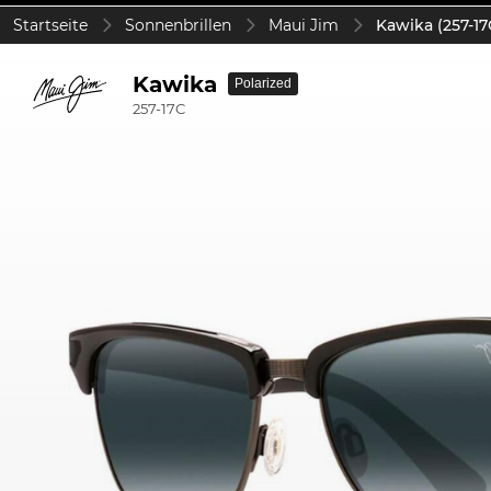
Startseite
Sonnenbrillen
Maui Jim
Kawika (257-17
Kawika
Polarized
257-17C