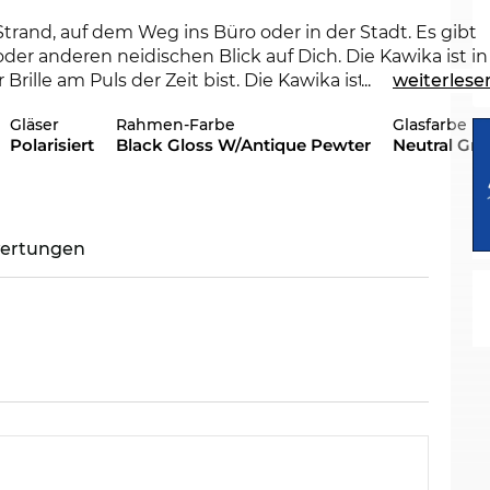
Strand, auf dem Weg ins Büro oder in der Stadt. Es gibt
oder anderen neidischen Blick auf Dich. Die Kawika ist in
rille am Puls der Zeit bist. Die Kawika ist im Edel-
...
weiterlese
n
Maui Jim
Kollektionen 2016 und 2017 zu haben.
Gläser
Rahmen-Farbe
Glasfarbe
Polarisiert
Black Gloss W/Antique Pewter
Neutral Gre
eren Seite. Mit 100%
UV-Schutz
für Deine Augen kann di
ation
“ Gläser, hier standardmäßig vorgesehen, sind
le Technik werden irritierende Lichtreflexe minimiert.
erkehr oder auf der Piste, nicht nur die Farben sind
ertungen
pressversand Option bestellst, können wir Dir den
neshop haben wir konstant niedrige Preise. So günstig