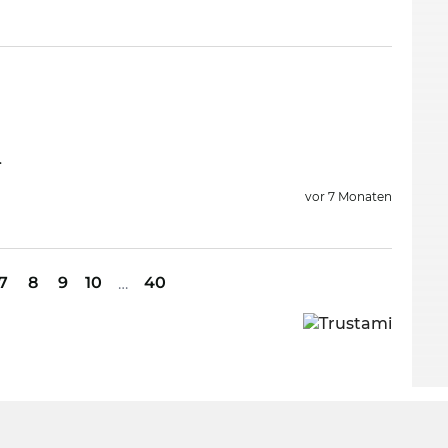
.
vor 7 Monaten
7
8
9
10
40
…