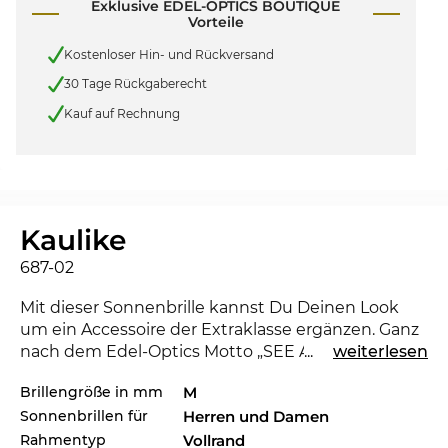
Exklusive EDEL-OPTICS BOUTIQUE
Vorteile
Kostenloser Hin- und Rückversand
30 Tage Rückgaberecht
Kauf auf Rechnung
Kaulike
687-02
Mit dieser Sonnenbrille kannst Du Deinen Look
um ein Accessoire der Extraklasse ergänzen. Ganz
nach dem Edel-Optics Motto „SEE AND BE SEEN“
...
weiterlesen
stehst Du den Stars und Sternchen in nichts nach
Brillengröße in mm
M
und kannst in jeder Gesellschaft beeindrucken.
Sonnenbrillen für
Herren und Damen
Mit der
Maui Jim
kannst Du zeigen, dass Du ein
Trendsetter bist. Für die laufende Saison setzt das
Rahmentyp
Vollrand