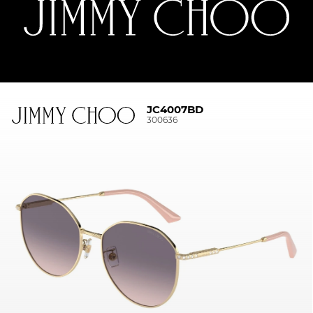
JC4007BD
300636