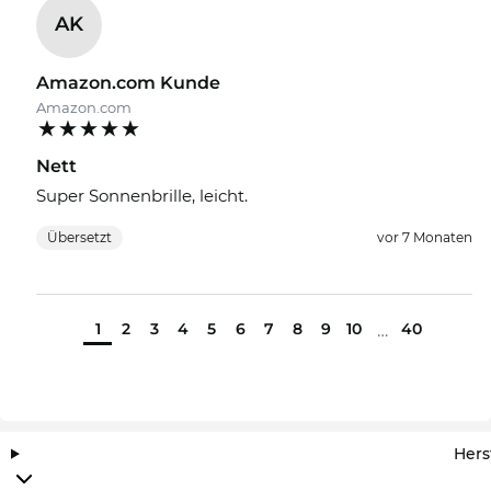
AK
Amazon.com Kunde
Amazon.com
Nett
Super Sonnenbrille, leicht.
Übersetzt
vor 7 Monaten
1
2
3
4
5
6
7
8
9
10
40
…
Hers