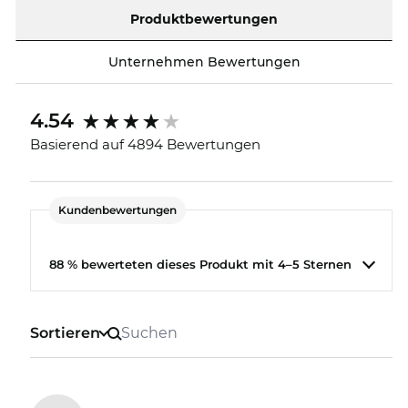
Optics ein Eldorado für Schnäppchenjäger ist,
Produktbewertungen
bekommst Du dieses Top-Modell zum unglaublich
günstigen Preis. Was bei anderen Onlineshops ein
Unternehmen Bewertungen
Sale ist, ist bei uns einfach „all-day-everyday“-
Sparen.
4.54
Basierend auf 4894 Bewertungen
Kundenbewertungen
88 % bewerteten dieses Produkt mit 4–5 Sternen
Sortieren