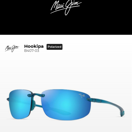
Hookipa
Polarized
B407-03