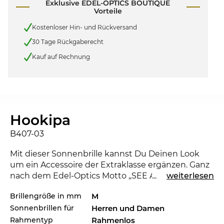
Exklusive EDEL-OPTICS BOUTIQUE
Vorteile
Kostenloser Hin- und Rückversand
30 Tage Rückgaberecht
Kauf auf Rechnung
Hookipa
B407-03
Mit dieser Sonnenbrille kannst Du Deinen Look
um ein Accessoire der Extraklasse ergänzen. Ganz
nach dem Edel-Optics Motto „SEE AND BE SEEN“
...
weiterlesen
stehst Du den Stars und Sternchen in nichts nach
Brillengröße in mm
M
und kannst in jeder Gesellschaft beeindrucken.
Sonnenbrillen für
Herren und Damen
Mit der
Maui Jim
kannst Du zeigen, dass Du ein
Trendsetter bist. Für die laufende Saison setzt das
Rahmentyp
Rahmenlos