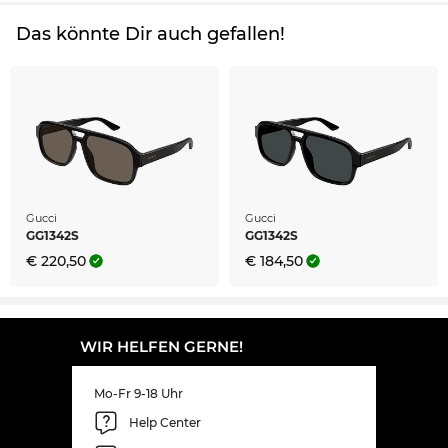
Das könnte Dir auch gefallen!
Gucci
Gucci
GG1342S
GG1342S
€ 220,50
€ 184,50
WIR HELFEN GERNE!
Mo-Fr 9-18 Uhr
Help Center