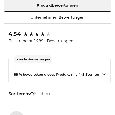
bekommst Du dieses Top-Modell zum unglaublich
Produktbewertungen
günstigen Preis. Was bei anderen Onlineshops ein
Sale ist, ist bei uns einfach „all-day-everyday“-
Unternehmen Bewertungen
Sparen.
4.54
Basierend auf 4894 Bewertungen
Kundenbewertungen
88 % bewerteten dieses Produkt mit 4–5 Sternen
Sortieren