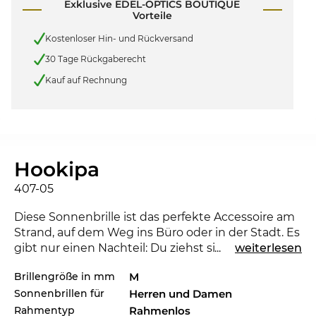
Exklusive EDEL-OPTICS BOUTIQUE
Vorteile
Kostenloser Hin- und Rückversand
30 Tage Rückgaberecht
Kauf auf Rechnung
Hookipa
407-05
Diese Sonnenbrille ist das perfekte Accessoire am
Strand, auf dem Weg ins Büro oder in der Stadt. Es
gibt nur einen Nachteil: Du ziehst sicherlich den
...
weiterlesen
einen oder anderen neidischen Blick auf Dich. Mit
Brillengröße in mm
M
der Hookipa bist Du immer am Puls der Zeit. Eine
Sonnenbrillen für
Herren und Damen
andere Farbe würde zu Deinem Lieblingsoutfit
aber eigentlich besser passen? Check auch die
Rahmentyp
Rahmenlos