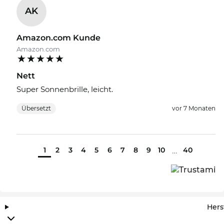
AK
Amazon.com Kunde
Amazon.com
Nett
Super Sonnenbrille, leicht.
Übersetzt
vor 7 Monaten
1
2
3
4
5
6
7
8
9
10
40
…
Hers