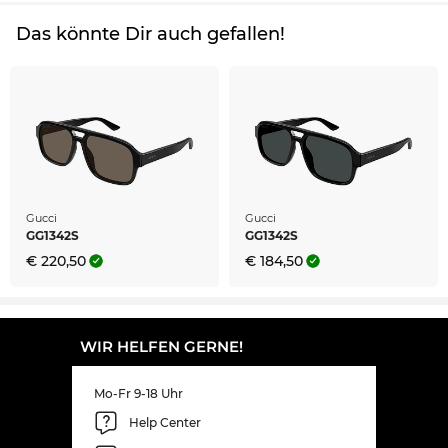
Das könnte Dir auch gefallen!
Gucci
Gucci
GG1342S
GG1342S
€ 220,50
€ 184,50
WIR HELFEN GERNE!
Mo-Fr 9-18 Uhr
Help Center