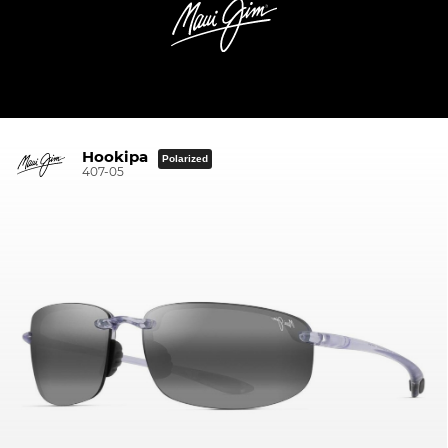
Hookipa
Polarized
407-05