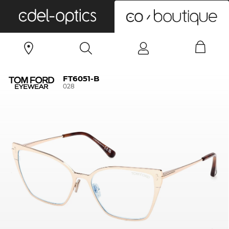
0
FT6051-B
028