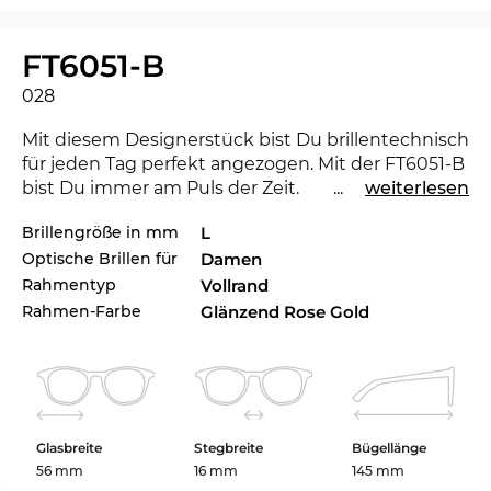
FT6051-B
028
Mit diesem Designerstück bist Du brillentechnisch
für jeden Tag perfekt angezogen. Mit der FT6051-B
bist Du immer am Puls der Zeit.
...
weiterlesen
Brillengröße in mm
L
Ausdrucksstarke Linien verleihen dem klassischen
Optische Brillen für
Damen
Ansatz des Modells Charakter und machen die
Brille zu einem Must-Have für
Damen
.
Rahmentyp
Vollrand
Rahmen-Farbe
Glänzend Rose Gold
Die passenden Gläser in Deiner Sehstärke kannst
Du mithilfe unseres Digitalen Optikermeisters
genau nach Deinen Wünschen konfigurieren.
Standardmäßig ist Superentspiegelung,
Reinigungsschicht, Antistatik und Lotuseffekt der
Glasbreite
Stegbreite
Bügellänge
gehärteten Kunststoffgläser inklusive.
56 mm
16 mm
145 mm