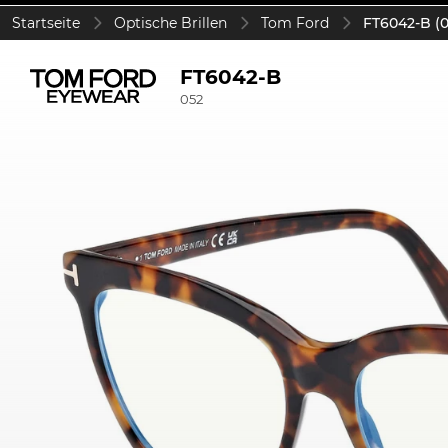
Startseite
Optische Brillen
Tom Ford
FT6042-B (0
FT6042-B
052