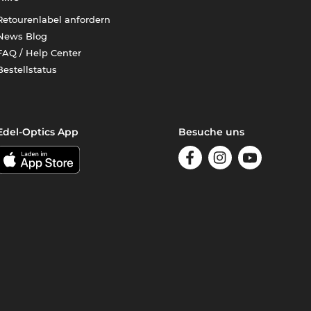
Retourenlabel anfordern
News Blog
FAQ / Help Center
Bestellstatus
Edel-Optics App
Besuche uns