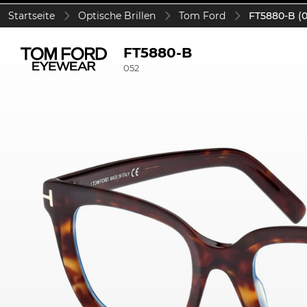
Startseite
Optische Brillen
Tom Ford
FT5880-B (0
FT5880-B
052