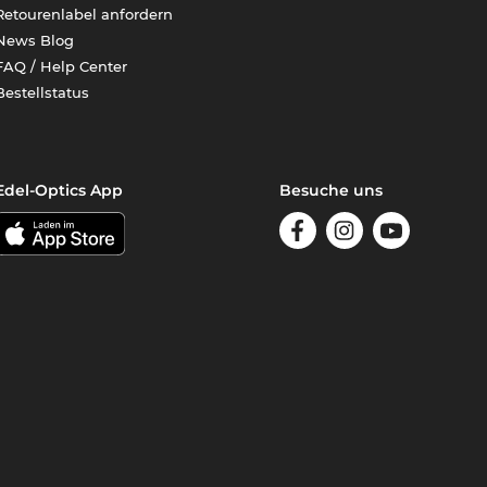
Retourenlabel anfordern
News Blog
FAQ / Help Center
Bestellstatus
Edel-Optics App
Besuche uns