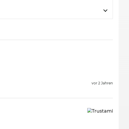
ch günstigen Preis. Was bei anderen
y-everyday“ Sparen.
vor 2 Jahren