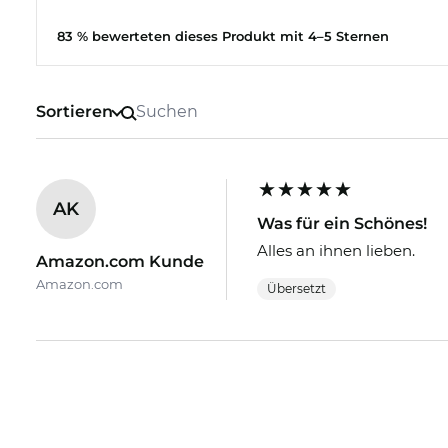
ist, bekommst Du dieses Topmodell zum unglaubli
Onlineshops ein Sale ist, ist bei uns einfach „all-da
83 % bewerteten dieses Produkt mit 4–5 Sternen
Sortieren
AK
Was für ein Schönes!
Alles an ihnen lieben.
Amazon.com Kunde
Amazon.com
Übersetzt