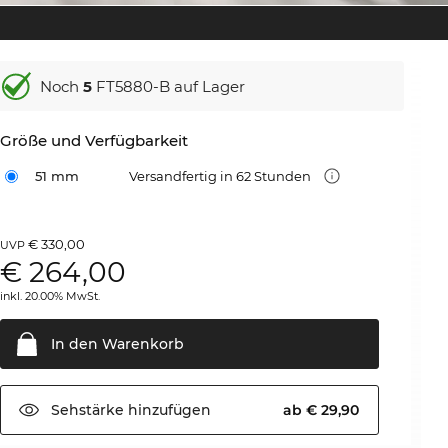
Noch
5
FT5880-B auf Lager
Größe und Verfügbarkeit
51 mm
Versandfertig in 62 Stunden
€ 330,00
UVP
€
264,00
inkl. 20.00% MwSt.
In den
Warenkorb
Sehstärke
hinzufügen
ab € 29,90