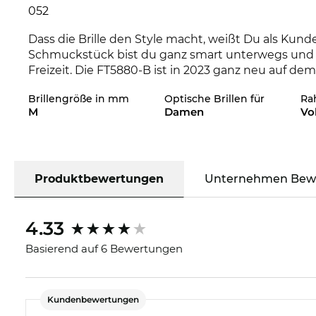
052
Dass die Brille den Style macht, weißt Du als Kund
Schmuckstück bist du ganz smart unterwegs und ü
Freizeit. Die FT5880-B ist in 2023 ganz neu auf dem
Zeit bist. Die FT5880-B ist im Edel-Optics Onlines
Brillengröße in mm
Optische Brillen für
Ra
Kollektionen 2022 und 2023 zu haben.
M
Damen
Vo
Das Brillengestell ist speziell für
Powerfrauen
entw
Ausdrucksstärke verbinden sich zu klassischem Ch
Gesichtsform und ist somit das perfekte Stileleme
Kunststof
Produktbewertungen
f
brillen
, wie diese, kombinieren lange 
Unternehmen Bew
FT5880-B sitzt sehr angenehm auf Nase und Ohren
4.33
Die passenden Gläser in Deiner Sehstärke kannst D
genau nach Deinen Wünschen konfigurieren. Stan
Basierend auf 6 Bewertungen
Reinigungsschicht, Antistatik und Lotuseffekt der 
Das Modell ist auf Lager. Wenn Du jetzt mit der Ex
Kundenbewertungen
den Lieferzeitpunkt sogar garantieren. Und weil E