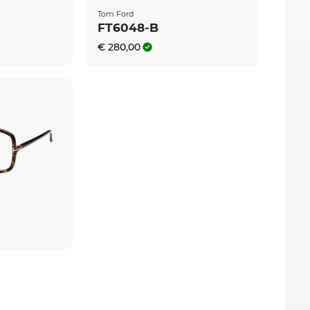
en. Viele Features wie Superentspiegelung,
Tom Ford
tschicht enthalten die Kunststoffgläser bei
FT6048-B
€ 280,00
nnen wir Deine Brille sofort an Dich
st Du Dir den besten Preis, denn unser