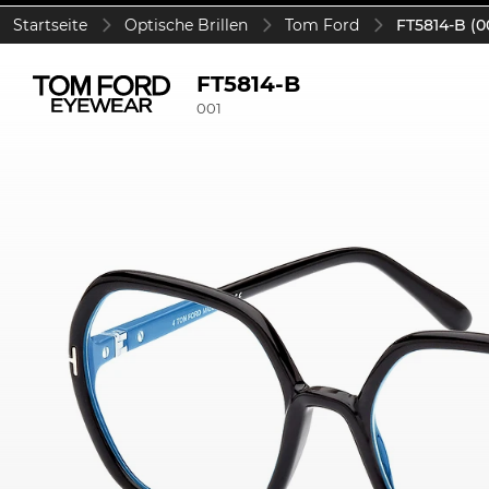
Startseite
Optische Brillen
Tom Ford
FT5814-B (0
FT5814-B
001