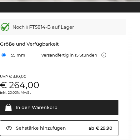
Noch
1
FT5814-B auf Lager
Größe und Verfügbarkeit
55 mm
Versandfertig in 15 Stunden
€ 330,00
UVP
€
264,00
inkl. 20.00% MwSt.
In den
Warenkorb
Sehstärke
hinzufügen
ab € 29,90