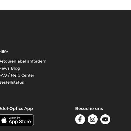
Hilfe
Retourenlabel anfordern
News Blog
FAQ / Help Center
Bestellstatus
Edel-Optics App
Besuche uns