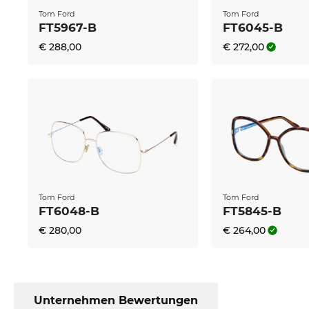
Markengläsern aus Deutschland oder Premiummark
Tom Ford
Tom Ford
Lotuseffekt, Reinigungsschicht, Antistatik und Har
FT5967-B
FT6045-B
Edel-Optics ohne Aufpreis.
€ 288,00
€ 272,00
Die Brille ist auf Lager. Wenn Du jetzt bestellst, kö
rausschicken. Mit dem Kauf bei Edel-Optics sicher
Standard ist on Sale.
Tom Ford
Tom Ford
FT6048-B
FT5845-B
€ 280,00
€ 264,00
Unternehmen Bewertungen