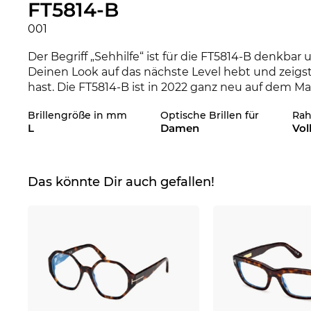
FT5814-B
001
Der Begriff „Sehhilfe“ ist für die FT5814-B denkbar
Deinen Look auf das nächste Level hebt und zeigs
hast. Die FT5814-B ist in 2022 ganz neu auf dem Mar
Zeit bist. Die FT5814-B ist im Edel-Optics Onlines
Brillengröße in mm
Optische Brillen für
Ra
Kollektionen 2021 und 2022 zu haben.
L
Damen
Vol
Das Brillengestell ist speziell für
Powerfrauen
entw
Ausdrucksstärke verbinden sich zu klassischem C
vom Rahmen komplett umschlossen. Wer aus Überz
Das könnte Dir auch gefallen!
etwas anderes nur in Ausnahmefällen in Frage. Di
ovalen Gesichtern besonders gut. Die rechteckige
Brücke zu Ecken und Kanten.
Kunststof
f
brillen
, w
hohem Tragekomfort. Die FT5814-B sitzt sehr ang
Dazu bekommst Du bei uns auch günstig die richtig
brauchst, sind Deine aktuellen Dioptrien Werte, di
ermittelt. Mit dem Digitalen Optikermeister hast