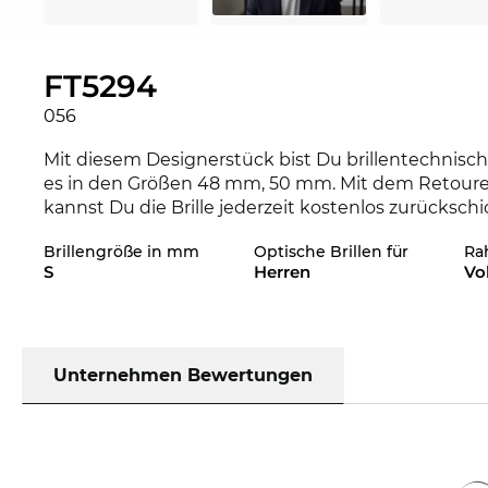
FT5294
056
Mit diesem Designerstück bist Du brillentechnisch
es in den Größen 48 mm, 50 mm. Mit dem Retourenla
kannst Du die Brille jederzeit kostenlos zurückschick
Brillengröße in mm
Optische Brillen für
Ra
Das Design des Gestells richtet sich hier dezidiert 
S
Herren
Vo
Linienführung sorgt für den maskulinen Touch. M
unmissverständlich klar, dass Du auf’s Ganze gehst.
John Lennon wusste das und war nur selten ohne s
seine charakteristische Brille nicht der Gleiche. D
Halbwertszeit, denn
Unternehmen Bewertungen
runde Brillen
kommen nie wirk
diese, kombinieren lange Lebensdauer mit hohem T
angenehm auf Nase und Ohren. Die Farbe
Havana
„gefleckten“
Braunton
und ist in nahezu jeder Kol
der Ursprungszeit der Brille, als Gestelle aus Schi