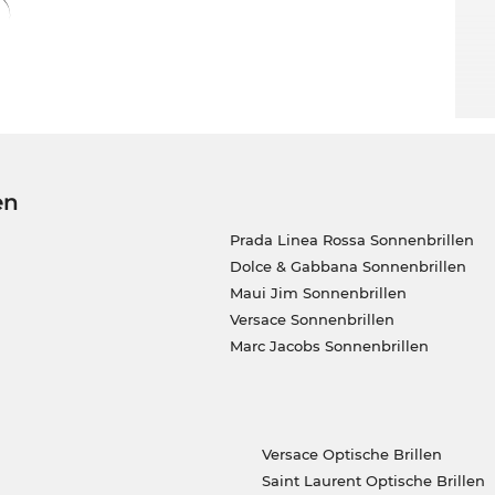
- und Frühlingsfarben kombinierbar.
en Korrektionsgläser. Alles, was Du dazu
 Dir z.B. der Augenarzt Deines Vertrauens
 Du dann die Wahl zwischen günstigen
en. Viele Features wie Superentspiegelung,
tschicht enthalten die Kunststoffgläser bei
en
, kannst Du bedenkenlos zugreifen. Wir haben
Prada Linea Rossa Sonnenbrillen
ort zum super günstigen Edel-Optics-Preis
Dolce & Gabbana Sonnenbrillen
ir den besten Preis, denn unser Standard ist on
Maui Jim Sonnenbrillen
Versace Sonnenbrillen
Marc Jacobs Sonnenbrillen
Versace Optische Brillen
Saint Laurent Optische Brillen