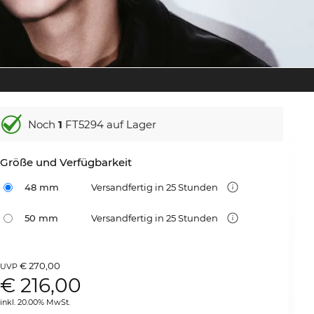
Noch
1
FT5294 auf Lager
Größe und Verfügbarkeit
48 mm
Versandfertig in 25 Stunden
50 mm
Versandfertig in 25 Stunden
€ 270,00
UVP
€
216,00
inkl. 20.00% MwSt.