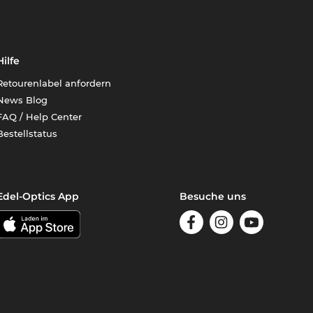
Hilfe
Retourenlabel anfordern
News Blog
FAQ / Help Center
Bestellstatus
Edel-Optics App
Besuche uns