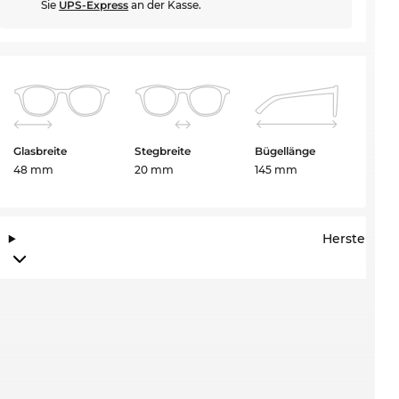
Sie
UPS-Express
an der Kasse.
Glasbreite
Stegbreite
Bügellänge
48 mm
20 mm
145 mm
Herstelleri