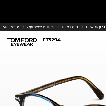
Startseite
Optische Brillen
Tom Ford
FT5294 (056
FT5294
056