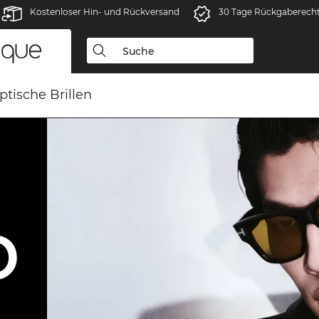
Kostenloser Hin- und Rückversand
30 Tage Rückgaberech
ptische Brillen