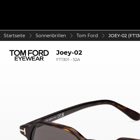
Startseite
Sonnenbrillen
Tom Ford
JOEY-02 (FT130
Joey-02
FT1301 - 52A