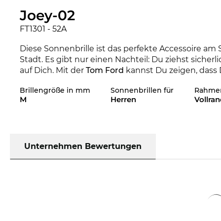
Joey-02
FT1301 - 52A
Diese Sonnenbrille ist das perfekte Accessoire am 
Stadt. Es gibt nur einen Nachteil: Du ziehst sicher
auf Dich. Mit der
Tom Ford
kannst Du zeigen, dass D
Saison setzt das renommierte Label mit der Kollekt
Brillengröße in mm
Sonnenbrillen für
Rahme
Onlineshop auch in weiteren Styles zu haben.
M
Herren
Vollran
Das Gestell ist speziell für
Männer
designt. Mit klare
Qualität. Die
Square
-Optik akzentuiert die Gesicht
für selbstbewusste Persönlichkeiten.
Kunststof
f
is
bringt eine lange Lebensdauer und hohen Tragekomf
Unternehmen Bewertungen
unserem Shop, kannst Du Dich auch auf den gara
Die Brille ist auf Lager. Wenn Du jetzt bestellst, kö
rausschicken. Bei uns im Onlineshop haben wir ko
Du die FT1301 nicht mal on Sale.