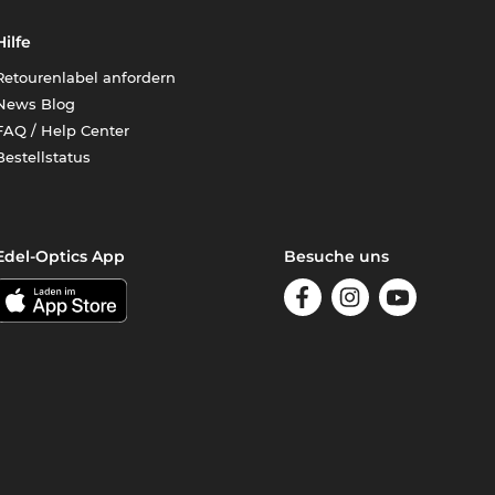
Hilfe
Retourenlabel anfordern
News Blog
FAQ / Help Center
Bestellstatus
Edel-Optics App
Besuche uns