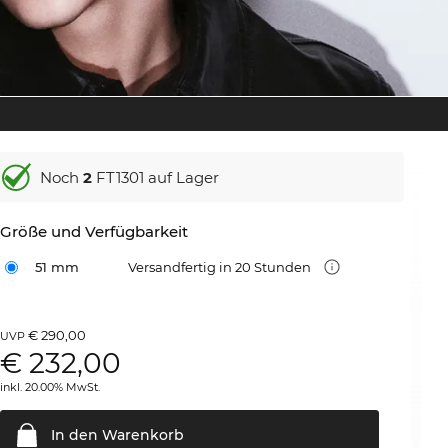
Noch
2
FT1301 auf Lager
Größe und Verfügbarkeit
51 mm
Versandfertig in 20 Stunden
€ 290,00
UVP
€
232,00
inkl. 20.00% MwSt.
In den
Warenkorb