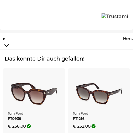
Hers
Das könnte Dir auch gefallen!
Tom Ford
Tom Ford
FT0939
FT1216
€ 256,00
€ 232,00