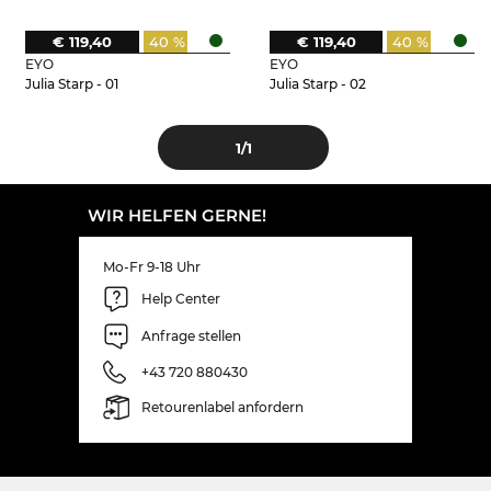
€ 119,40
40 %
€ 119,40
40 %
EYO
EYO
Julia Starp - 01
Julia Starp - 02
1
/1
WIR HELFEN GERNE!
Mo-Fr 9-18 Uhr
Help Center
Anfrage stellen
+43 720 880430
Retourenlabel anfordern