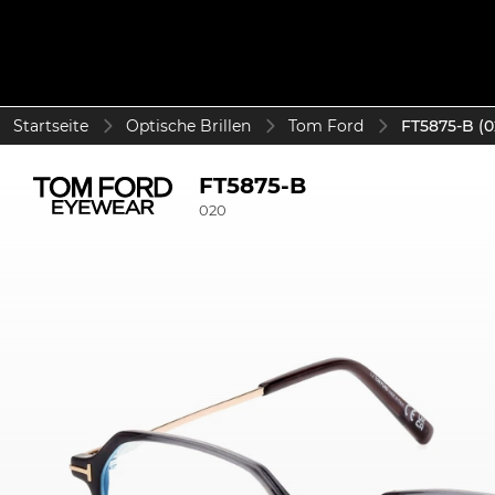
Startseite
Optische Brillen
Tom Ford
FT5875-B (0
FT5875-B
020