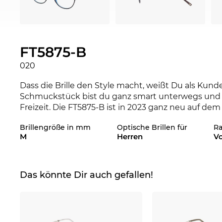
FT5875-B
020
Dass die Brille den Style macht, weißt Du als Kund
Schmuckstück bist du ganz smart unterwegs und ü
Freizeit. Die FT5875-B ist in 2023 ganz neu auf dem 
Zeit bist. Die FT5875-B ist im Edel-Optics Onlines
Brillengröße in mm
Optische Brillen für
R
Kollektionen 2022 und 2023 zu haben.
M
Herren
Vo
Das Design des Gestells richtet sich hier dezidiert 
Linienführung sorgt für den maskulinen Touch. Die 
John Lennon wusste das und war nur selten ohne s
Das könnte Dir auch gefallen!
seine charakteristische Brille nicht der Gleiche. D
Halbwertszeit, denn
runde Brillen
kommen nie wirk
leichtes und flexibles Material. Das bringt eine 
sich.