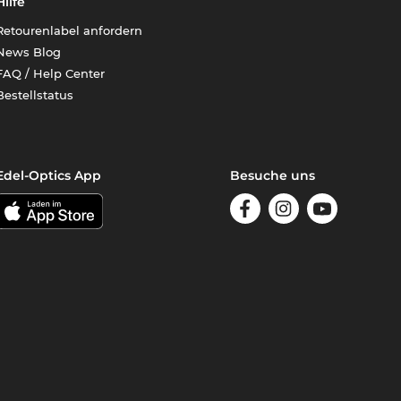
Hilfe
Retourenlabel anfordern
News Blog
FAQ / Help Center
Bestellstatus
Edel-Optics App
Besuche uns