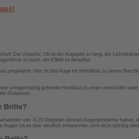
rf. Die Ursache: Oft ist der Augapfel zu lang, die Lichtstrahlen
genlinse zu hoch, der Effekt ist derselbe.
nau umgekehrt. Hier ist das Auge im Verhältnis zu seiner Brech
eine unregelmäßig geformte Hornhaut zu einer unscharfen oder
lle Distanzen.
 Brille?
ehwerten von -0,25 Dioptrien können Augenprobleme haben, di
Augen ist es aber deutlich entspannter, sich nicht ständig üb
e Brille?