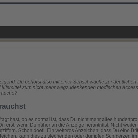
 steigend. Du gehörst also mit einer Sehschwäche zur deutliche
ilfsmittel zum nicht mehr wegzudenkenden modischen Accessoire
brauche?
brauchst
 gefragt hast, ob es normal ist, dass Du nicht mehr alles hundert
ir erst, wenn Du näher an die Anzeige herantrittst. Nicht weite
entziffern. Schon doof. Ein weiteres Anzeichen, dass Du eine B
leichen, kann dies zu stechenden oder dumpfen Schmerzen im 