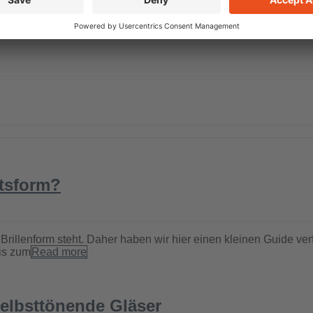
htsform?
illenform steht. Daher haben wir hier einen kleinen Guide verfa
is zum
Read more
selbsttönende Gläser