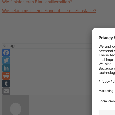
Wie funktionieren Blaulichtfilterbrillen?
Wie bekomme ich eine Sonnenbrille mit Sehstärke?
No tags.
Facebook
Twitter
LinkedIn
Reddit
Tumblr
Email