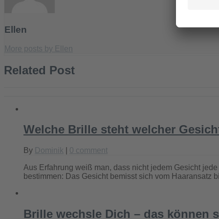
Ellen
More posts by Ellen
Related Post
Welche Brille steht welcher Gesic
By
Dominik
|
0 comment
Aus Erfahrung weiß man, dass nicht jedem Gesicht jede Br
bestimmen: Das Gesicht bemisst sich vom Haaransatz b
Brille wechsle Dich – das können 