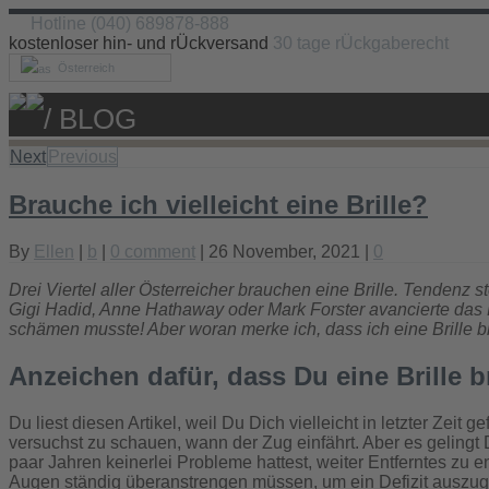
Hotline (040) 689878-888
kostenloser hin- und rÜckversand
30 tage rÜckgaberecht
Österreich
/ BLOG
Next
Previous
Brauche ich vielleicht eine Brille?
By
Ellen
|
b
|
0 comment
| 26 November, 2021 |
0
Drei Viertel aller Österreicher brauchen eine Brille. Tendenz
Gigi Hadid, Anne Hathaway oder Mark Forster avancierte das H
schämen musste! Aber woran merke ich, dass ich eine Brille 
Anzeichen dafür, dass Du eine Brille 
Du liest diesen Artikel, weil Du Dich vielleicht in letzter Zeit
versuchst zu schauen, wann der Zug einfährt. Aber es gelingt D
paar Jahren keinerlei Probleme hattest, weiter Entferntes zu 
Augen ständig überanstrengen müssen, um ein Defizit auszug