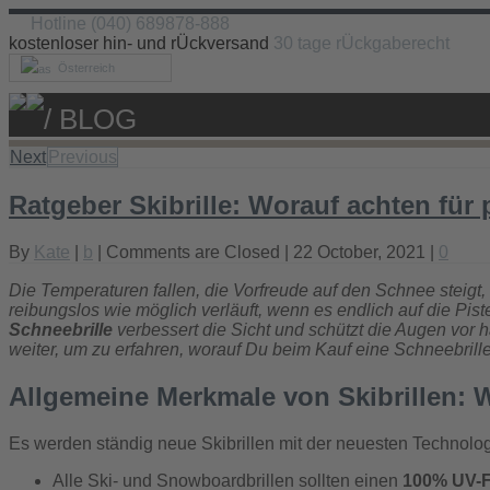
Hotline (040) 689878-888
kostenloser hin- und rÜckversand
30 tage rÜckgaberecht
Österreich
/ BLOG
Next
Previous
Ratgeber Skibrille: Worauf achten für
By
Kate
|
b
|
Comments are Closed
| 22 October, 2021 |
0
Die Temperaturen fallen, die Vorfreude auf den Schnee steigt
reibungslos wie möglich verläuft, wenn es endlich auf die Pist
Schneebrille
verbessert die Sicht und schützt die Augen vor h
weiter, um zu erfahren, worauf Du beim Kauf eine Schneebrille 
Allgemeine Merkmale von Skibrillen: W
Es werden ständig neue Skibrillen mit der neuesten Technologi
Alle Ski- und Snowboardbrillen sollten einen
100% UV-Fi