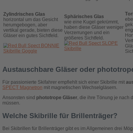
Tor
Zylindrisches Glas
Sphärisches Glas
ebe
horizontal um das Gesicht
wie eine Kugel gekrümmt,
gek
herumgebogen, aber
haben diese Gläser weniger
eng
vertikal gerade, bieten diese
Verzerrungen und ein
Hor
Gläser ein gutes Sichtfeld.
größeres Sichtfeld.
Ver
Glä
Sich
Austauschbare Gläser oder phototrop
Für passionierte Skifahrer empfiehlt sich einer Skibrille mit
au
SPECT Magnetron
mit magnetischen Wechselgläsern.
Ansonsten sind
phototrope Gläser
, die ihre Tönung je nach 
müssen.
Welche Skibrille für Brillenträger?
Bei Skibrillen für Brillenträger gibt es im Allgemeinen drei Mög