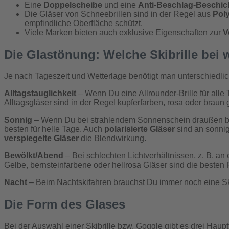
Eine
Doppelscheibe
und eine
Anti-Beschlag-Beschic
Die Gläser von Schneebrillen sind in der Regel aus
Pol
empfindliche Oberfläche schützt.
Viele Marken bieten auch exklusive Eigenschaften zur
V
Die Glastönung: Welche Skibrille bei
Je nach Tageszeit und Wetterlage benötigt man unterschiedlic
Alltagstauglichkeit
– Wenn Du eine Allrounder-Brille für alle
Alltagsgläser sind in der Regel kupferfarben, rosa oder braun 
Sonnig
– Wenn Du bei strahlendem Sonnenschein draußen bist
besten für helle Tage. Auch
polarisierte Gläser
sind an sonnig
verspiegelte Gläser
die Blendwirkung.
B
ewölkt/Abend
– Bei schlechten Lichtverhältnissen, z. B. a
Gelbe, bernsteinfarbene oder hellrosa Gläser sind die besten 
Nacht
– Beim Nachtskifahren brauchst Du immer noch eine Ski
Die Form des Glases
Bei der Auswahl einer Skibrille bzw. Goggle gibt es drei Haup