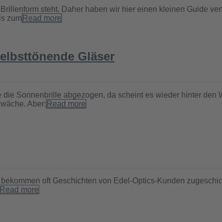
illenform steht. Daher haben wir hier einen kleinen Guide verfa
is zum
Read more
selbsttönende Gläser
ade die Sonnenbrille abgezogen, da scheint es wieder hinter d
hwäche. Aber:
Read more
ir bekommen oft Geschichten von Edel-Optics-Kunden zugeschic
Read more