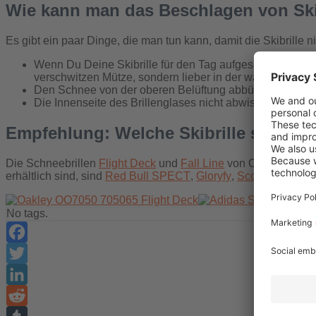
Wie kann man das Beschlagen von Ski
Es gibt ein paar Dinge, die man tun kann, damit die Skibrille n
Wenn Du Deine Skibrille für den Tag aufgesetzt hast, so
verschwitzen Mütze, sondern lieber in der warmen Jack
Den Schnee von der oberen Belüftung abbürsten, damit di
Die Innenseite des Brillenglases nicht abwischen, da di
Empfehlung: Welche Skibrille soll ich
Die Schneebrillen
Flight Deck
und
Fall Line
von Oakley mit Pr
erhältlich sind, sind
Red Bull SPECT
,
Gloryfy
,
Scott
und
Adid
No tags.
Facebook
Twitter
LinkedIn