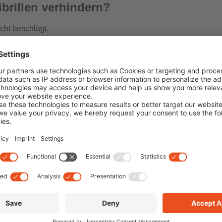
brillen verhindern?
icht beschlägt.
lltest Du sie nicht mehr abnehmen. Wenn Du sie bei Pausen doch
entasche.
e Luft ungehindert zirkulieren kann.
es die Antibeschlagbeschichtung entfernen kann.
 kaufen?
izm-Gläsern führen viele Listen der
besten Skibrillen
an. Einig
as
. Nun fehlt nur noch der erste Schnee in den Bergen!