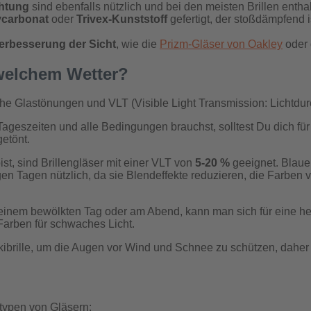
htung
sind ebenfalls nützlich und bei den meisten Brillen enth
ycarbonat
oder
Trivex-Kunststoff
gefertigt, der stoßdämpfend 
erbesserung der Sicht
, wie die
Prizm-Gläser von Oakley
oder 
 welchem Wetter?
he Glastönungen und VLT (Visible Light Transmission: Lichtdurc
 Tageszeiten und alle Bedingungen brauchst, solltest Du dich für
getönt.
, sind Brillengläser mit einer VLT von
5-20 %
geeignet. Blaue,
en Tagen nützlich, da sie Blendeffekte reduzieren, die Farben 
n einem bewölkten Tag oder am Abend, kann man sich für eine h
Farben für schwaches Licht.
brille, um die Augen vor Wind und Schnee zu schützen, daher s
ttypen von Gläsern: