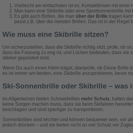
Vielleicht am einfachsten ist es, Kontaktlinsen mit einer 
Man kann eine Skibrille oder eine Sportsonnenbrille mit K
Es gibt auch Brillen, die man
über der Brille
tragen kann 
passt z.B. über die meisten Brillen. Das ist in der Regel b
Wie muss eine Skibrille sitzen?
Um sicherzustellen, dass die Skibrille richtig sitzt, prüfe, o
dass die Fassung zu eng ist, und Lücken bedeuten, dass sie z
stärker gepolstert sind.
Wenn Du auch einen Helm trägst, überprüfe, ob Deine Brille d
es ist immer am besten, eine Skibrille anzuprobieren, bevor man
Ski-Sonnenbrille oder Skibrille – was 
Im Allgemeinen bieten Schneebrillen
mehr Schutz
, halten d
keine Sorgen machen muss, dass sie beim Skifahren herunterf
beschlagen und sind sperriger zu transportieren.
Sonnenbrillen sind leichter und können bequemer sein, vor al
jedoch drücken – und sie bieten nicht so viel Schutz vor Zugl