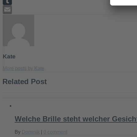
Reddit
Tumblr
Email
Kate
More posts by Kate
Related Post
Welche Brille steht welcher Gesic
By
Dominik
|
0 comment