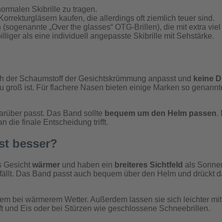
normalen Skibrille zu tragen.
orrekturgläsern kaufen, die allerdings oft ziemlich teuer sind.
(sogenannte „Over the glasses“ OTG-Brillen), die mit extra vie
illiger als eine individuell angepasste Skibrille mit Sehstärke.
b sich der Schaumstoff der Gesichtskrümmung anpasst und
keine D
u groß ist. Für flachere Nasen bieten einige Marken so genann
arüber passt. Das Band sollte
bequem um den Helm passen
.
 die finale Entscheidung trifft.
ist besser?
as Gesicht
wärmer
und haben ein
breiteres Sichtfeld
als Sonnen
ällt. Das Band passt auch bequem über den Helm und drückt dah
lem bei wärmerem Wetter. Außerdem lassen sie sich leichter mi
uft und Eis oder bei Stürzen wie geschlossene Schneebrillen.