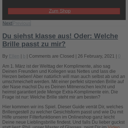
Zum Shop
Next
Previous
Du siehst klasse aus! Oder: Welche
Brille passt zu mir?
By
Ellen
|
b
|
Comments are Closed
| 26 February, 2021 |
0
Am 1. März ist der Welttag der Komplimente, also sag
Deinen Freunden und Kollegen was Nettes und lass die
Herzen beben! Aber natürlich will man auch selbst ab und an
umschmeichelt werden. Mit einer perfekt sitzenden Brille auf
der Nase machst Du es Deinen Mitmenschen leicht und
heimst garantiert jede Menge Extra-Komplimente ein. Die
Frage ist nur: Welche Brille steht mir am besten?
Hier kommen wir ins Spiel. Dieser Guide verrät Dir, welches
Brillengestell zu welcher Gesichtsform passt und wie Du mit
Hilfe unserer Filterfunktionen im Onlineshop ganz leicht
Deine neue Lieblingsbrille findest. Und falls Du lieber guckst
statt liest: Phil, unser Master of Glasses, zeigt Dir im
Video