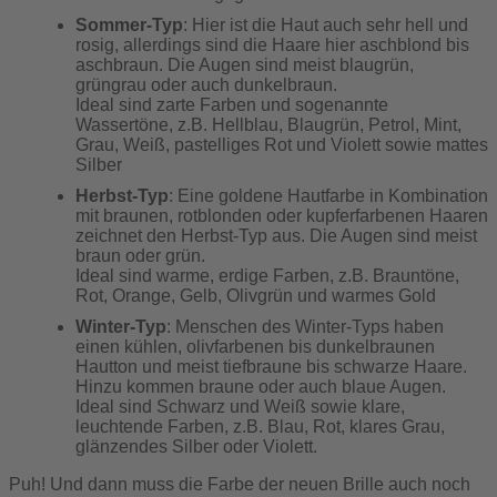
Sommer-Typ
: Hier ist die Haut auch sehr hell und
rosig, allerdings sind die Haare hier aschblond bis
aschbraun. Die Augen sind meist blaugrün,
grüngrau oder auch dunkelbraun.
Ideal sind zarte Farben und sogenannte
Wassertöne, z.B. Hellblau, Blaugrün, Petrol, Mint,
Grau, Weiß, pastelliges Rot und Violett sowie mattes
Silber
Herbst-Typ
: Eine goldene Hautfarbe in Kombination
mit braunen, rotblonden oder kupferfarbenen Haaren
zeichnet den Herbst-Typ aus. Die Augen sind meist
braun oder grün.
Ideal sind warme, erdige Farben, z.B. Brauntöne,
Rot, Orange, Gelb, Olivgrün und warmes Gold
Winter-Typ
: Menschen des Winter-Typs haben
einen kühlen, olivfarbenen bis dunkelbraunen
Hautton und meist tiefbraune bis schwarze Haare.
Hinzu kommen braune oder auch blaue Augen.
Ideal sind Schwarz und Weiß sowie klare,
leuchtende Farben, z.B. Blau, Rot, klares Grau,
glänzendes Silber oder Violett.
Puh! Und dann muss die Farbe der neuen Brille auch noch