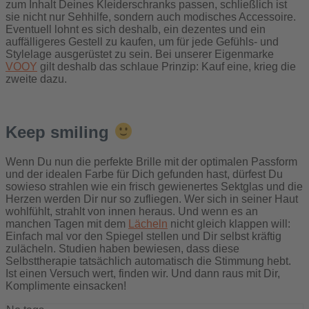
zum Inhalt Deines Kleiderschranks passen, schließlich ist
sie nicht nur Sehhilfe, sondern auch modisches Accessoire.
Eventuell lohnt es sich deshalb, ein dezentes und ein
auffälligeres Gestell zu kaufen, um für jede Gefühls- und
Stylelage ausgerüstet zu sein. Bei unserer Eigenmarke
VOOY
gilt deshalb das schlaue Prinzip: Kauf eine, krieg die
zweite dazu.
Keep smiling
Wenn Du nun die perfekte Brille mit der optimalen Passform
und der idealen Farbe für Dich gefunden hast, dürfest Du
sowieso strahlen wie ein frisch gewienertes Sektglas und die
Herzen werden Dir nur so zufliegen. Wer sich in seiner Haut
wohlfühlt, strahlt von innen heraus. Und wenn es an
manchen Tagen mit dem
Lächeln
nicht gleich klappen will:
Einfach mal vor den Spiegel stellen und Dir selbst kräftig
zulächeln. Studien haben bewiesen, dass diese
Selbsttherapie tatsächlich automatisch die Stimmung hebt.
Ist einen Versuch wert, finden wir. Und dann raus mit Dir,
Komplimente einsacken!