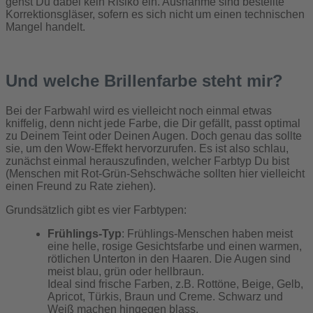
gehst Du dabei kein Risiko ein. Ausnahme sind bestellte
Korrektionsgläser, sofern es sich nicht um einen technischen
Mangel handelt.
Und welche Brillenfarbe steht mir?
Bei der Farbwahl wird es vielleicht noch einmal etwas
kniffelig, denn nicht jede Farbe, die Dir gefällt, passt optimal
zu Deinem Teint oder Deinen Augen. Doch genau das sollte
sie, um den Wow-Effekt hervorzurufen. Es ist also schlau,
zunächst einmal herauszufinden, welcher Farbtyp Du bist
(Menschen mit Rot-Grün-Sehschwäche sollten hier vielleicht
einen Freund zu Rate ziehen).
Grundsätzlich gibt es vier Farbtypen:
Frühlings-Typ
: Frühlings-Menschen haben meist
eine helle, rosige Gesichtsfarbe und einen warmen,
rötlichen Unterton in den Haaren. Die Augen sind
meist blau, grün oder hellbraun.
Ideal sind frische Farben, z.B. Rottöne, Beige, Gelb,
Apricot, Türkis, Braun und Creme. Schwarz und
Weiß machen hingegen blass.