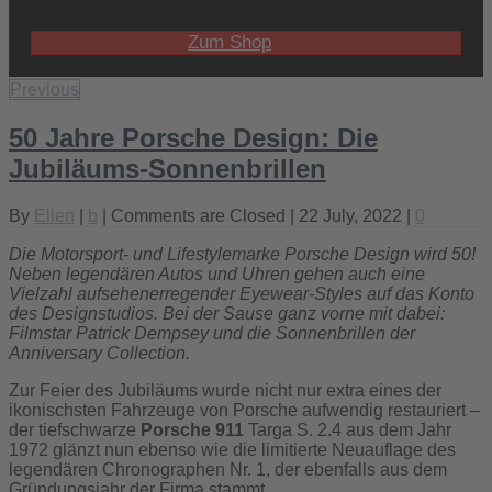
Zum Shop
Previous
50 Jahre Porsche Design: Die
Jubiläums-Sonnenbrillen
By
Ellen
|
b
|
Comments are Closed
| 22 July, 2022 |
0
Die Motorsport- und Lifestylemarke Porsche Design wird 50!
Neben legendären Autos und Uhren gehen auch eine
Vielzahl aufsehenerregender Eyewear-Styles auf das Konto
des Designstudios. Bei der Sause ganz vorne mit dabei:
Filmstar Patrick Dempsey und die Sonnenbrillen der
Anniversary Collection.
Zur Feier des Jubiläums wurde nicht nur extra eines der
ikonischsten Fahrzeuge von Porsche aufwendig restauriert –
der tiefschwarze
Porsche 911
Targa S. 2.4 aus dem Jahr
1972 glänzt nun ebenso wie die limitierte Neuauflage des
legendären Chronographen Nr. 1, der ebenfalls aus dem
Gründungsjahr der Firma stammt.