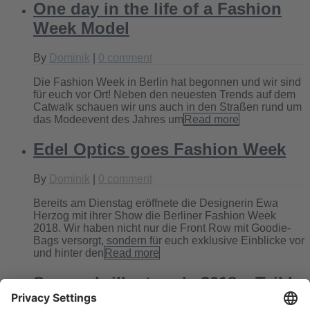
One day in the life of a Fashion
Week Model
By
Dominik
|
0 comment
Die Fashion Week in Berlin hat begonnen und wir sind
für euch vor Ort! Neben den neuesten Trends auf dem
Catwalk schauen wir uns auch in den Straßen rund um
das Modeevent des Jahres um
Read more
Edel Optics goes Fashion Week
By
Dominik
|
0 comment
Bereits am Dienstag eröffnete die Designerin Ewa
Herzog mit ihrer Show die Berliner Fashion Week
2018. Wir haben nicht nur die Front Row mit Goodie-
Bags versorgt, sondern für euch exklusive Einblicke vor
und hinter den
Read more
Sonnenbrillentrends 2018 – Teil I