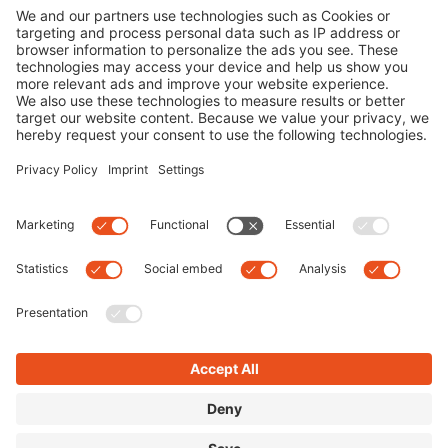
By
Dominik
|
0 comment
Ganz nach dem Edel-Optics-Motto SEE AND BE
SEEN sind im Jahr 2018 facettenreiche Brillenmodelle
angesagt. Man darf sich auf eine große Auswahl an
Sonnenbrillen mit auffälligen Rahmen freuen:
Brillenrahmen werden transparent, sechs- und
achteckige Brillen
Read more
Previous
Suche
Letzte Posts
50 Jahre Porsche Design: Die Jubiläums-
Sonnenbrillen
Die perfekte Festival-Sonnenbrille
Die 9 besten Polarisationsbrillen für Angeln &
Wassersport 2022
7 Mythen über Augen: Fakten oder Fake News?
TRENDWATCH: Max Mara Mon Cœur