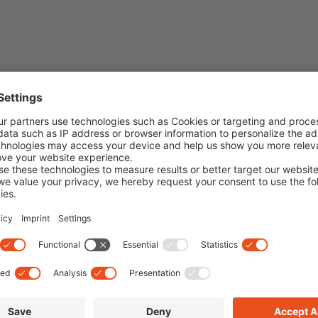
htsform?