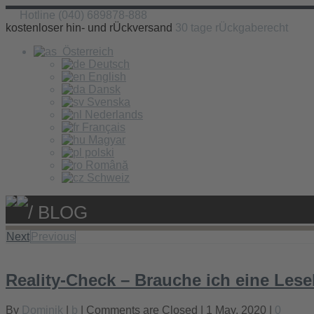
Hotline (040) 689878-888
kostenloser hin- und rÜckversand
30 tage rÜckgaberecht
Österreich
Deutsch
English
Dansk
Svenska
Nederlands
Français
Magyar
polski
Română
Schweiz
/ BLOG
Next
Previous
Reality-Check – Brauche ich eine Lese
By
Dominik
|
b
|
Comments are Closed
| 1 May, 2020 |
0