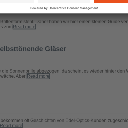
illenform steht. Daher haben wir hier einen kleinen Guide verfa
is zum
Read more
selbsttönende Gläser
ade die Sonnenbrille abgezogen, da scheint es wieder hinter d
hwäche. Aber:
Read more
ir bekommen oft Geschichten von Edel-Optics-Kunden zugeschic
Read more