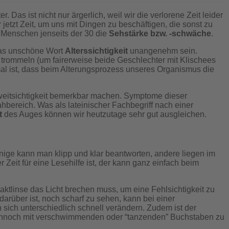
Das ist nicht nur ärgerlich, weil wir die verlorene Zeit leider
jetzt Zeit, um uns mit Dingen zu beschäftigen, die sonst zu
e Menschen jenseits der 30 die
Sehstärke bzw. -schwäche
.
das unschöne Wort
Alterssichtigkeit
unangenehm sein.
h trommeln (um fairerweise beide Geschlechter mit Klischees
rmal ist, dass beim Alterungsprozess unseres Organismus die
sweitsichtigkeit bemerkbar machen. Symptome dieser
bereich. Was als lateinischer Fachbegriff nach einer
t
des Auges können wir heutzutage sehr gut ausgleichen.
 Einige kann man klipp und klar beantworten, andere liegen im
r Zeit für eine Lesehilfe ist, der kann ganz einfach beim
ntaktlinse das Licht brechen muss, um eine Fehlsichtigkeit zu
darüber ist, noch scharf zu sehen, kann bei einer
sich unterschiedlich schnell verändern. Zudem ist der
 dennoch mit verschwimmenden oder “tanzenden” Buchstaben zu