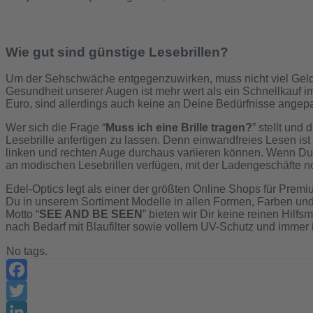
Wie gut sind günstige Lesebrillen?
Um der Sehschwäche entgegenzuwirken, muss nicht viel Geld 
Gesundheit unserer Augen ist mehr wert als ein Schnellkauf im
Euro, sind allerdings auch keine an Deine Bedürfnisse angepas
Wer sich die Frage “
Muss ich eine Brille tragen?
” stellt und
Lesebrille anfertigen zu lassen. Denn einwandfreies Lesen is
linken und rechten Auge durchaus variieren können. Wenn Du auf
an modischen Lesebrillen verfügen, mit der Ladengeschäfte n
Edel-Optics legt als einer der größten Online Shops für Premiu
Du in unserem Sortiment Modelle in allen Formen, Farben und M
Motto “
SEE AND BE SEEN
” bieten wir Dir keine reinen Hilf
nach Bedarf mit Blaufilter sowie vollem UV-Schutz und immer i
No tags.
Facebook
Twitter