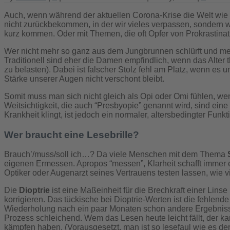
Auch, wenn während der aktuellen Corona-Krise die Welt wie ste
nicht zurückbekommen, in der wir vieles verpassen, sondern wei
kurz kommen. Oder mit Themen, die oft Opfer von Prokrastinati
Wer nicht mehr so ganz aus dem Jungbrunnen schlürft und me
Traditionell sind eher die Damen empfindlich, wenn das Alter
zu belasten). Dabei ist falscher Stolz fehl am Platz, wenn es
Stärke unserer Augen nicht verschont bleibt.
Somit muss man sich nicht gleich als Opi oder Omi fühlen, we
Weitsichtigkeit, die auch “Presbyopie” genannt wird, sind ei
Krankheit klingt, ist jedoch ein normaler, altersbedingter Fun
Wer braucht eine Lesebrille?
Brauch’/muss/soll ich…? Da viele Menschen mit dem Thema
eigenen Ermessen. Apropos “messen”, Klarheit schafft immer ein 
Optiker oder Augenarzt seines Vertrauens testen lassen, wie vie
Die
Dioptrie
ist eine Maßeinheit für die Brechkraft einer Linse
korrigieren. Das tückische bei Dioptrie-Werten ist die fehlend
Wiederholung nach ein paar Monaten schon andere Ergebnisse e
Prozess schleichend. Wem das Lesen heute leicht fällt, der
kämpfen haben. (Vorausgesetzt, man ist so lesefaul wie es der