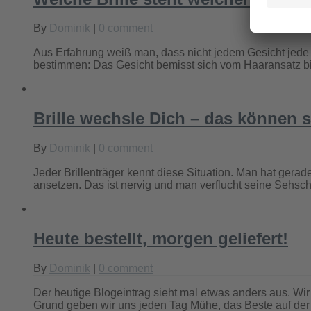
By
Dominik
|
0 comment
Aus Erfahrung weiß man, dass nicht jedem Gesicht jede Br
bestimmen: Das Gesicht bemisst sich vom Haaransatz b
Brille wechsle Dich – das können 
By
Dominik
|
0 comment
Jeder Brillenträger kennt diese Situation. Man hat ger
ansetzen. Das ist nervig und man verflucht seine Sehsc
Heute bestellt, morgen geliefert!
By
Dominik
|
0 comment
Der heutige Blogeintrag sieht mal etwas anders aus. W
Grund geben wir uns jeden Tag Mühe, das Beste auf der