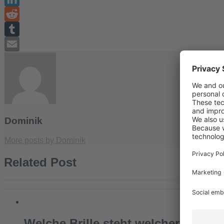
LinkedIn
Reddit
Tumblr
Email
Dominik
More posts by Dominik
Related Post
Welche Brille steht welcher Gesic