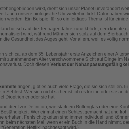
hengeblieben wirkt, dreht sich unser Planet unverändert weiter. 
l auch unsere biologische Uhr weiterhin tickt. Dafür haben wir 
on werden. Ein Beispiel für so ein leidiges Thema ist für einig
lancholisch auf die Teenager-Jahre zurückblickt, dem könnte 
 thematisiert wird, während Männer sich stolz auf dem Bierbauc
 um die Gesundheit des Auges geht. Vor allem, weil es völlig no
nn sich ca. ab dem 35. Lebensjahr erste Anzeichen einer Alter
ne mit zunehmendem Alter verschwommene Sicht auf Dinge im Nah
ktionsverlust. Doch diesen
Verlust der Nahanpassungsfähigkei
Sehhilfe
ringen, gibt es auch viele Frage, die sie sich stellen.
Sehtest. Wer sich nicht sicher ist, ob es für ihn oder sie an de
l Dioptrien er oder sie hat.
 und dient zur Definition, wie stark ein Brillenglas oder eine Ko
e Beständigkeit. Wer einmal einen Sehtest gemacht hat und froh 
rhalten. Fehlsichtigkeiten sind immer individuell und können 
 kann beim nächsten Mal, wenn er ein Buch in die Hand nimmt,
 “Generation Netflix” nachgesagt wird.)