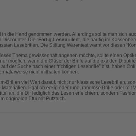
in die Hand genommen werden. Allerdings sollte man sich auch
 Discounter. Die “
Fertig-Lesebrillen
“, die häufig im Kassenbe
sten Lesebrillen. Die Stiftung Warentest warnt vor diesen “Konf
 dieses Thema gewissenhaft angehen möchte, sollte einen Optik
t nur möglich, wenn die Gläser der Brille auf die exakten Diopt
 der Suche nach einer “richtigen Lesebrille” bist, haben Online
ormalerweise nicht mithalten können.
m-Brillen viel Wert darauf, nicht nur klassische Lesebrillen, s
aterialien. Egal ob eckig oder rund, randlose Brille oder mit V
smittel an, die Dir lediglich das Lesen erleichtern, sondern Fas
m originalen Etui mit Putztuch.