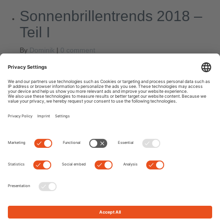
Sonnenbrillentrends 2018 –
Teil I
By
Dominik
|
0 comment
Ganz nach dem Edel-Optics-Motto SEE AND BE SEEN sind im
Jahr 2018 facettenreiche Brillenmodelle angesagt. Man darf sich
auf eine große Auswahl an Sonnenbrillen mit auffälligen
Rahmen freuen: Brillenrahmen werden transparent, sechs- und
achteckige Brillen
Read more
Next
Previous
Suche
Letzte Posts
50 Jahre Porsche Design: Die Jubiläums-Sonnenbrillen
Die perfekte Festival-Sonnenbrille
Die 9 besten Polarisationsbrillen für Angeln & Wassersport 2022