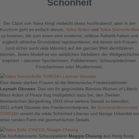
Schönheit
Der Claim von Yalea klingt vielleicht etwas hochtrabend, aber in der
Kurzform geht es einfach darum,
Yalea Brillen
und
Yalea Sonnenbrillen
zu kreieren, die zum einen eine moderne, zeitlose Ästhetik haben und
zugleich ethische Grundsätze repräsentieren, mit denen sich Frauen
(und sicher auch viele Männer) auf der ganzen Welt identifizieren
können. Jedes Modell ist von weiblichen Vorbildern der Weltgeschichte
inspiriert – darunter Sportlerinnen, Politikerinnen, Schauspielerinnen,
Forscherinnen oder Musikerinnen.
Eine dieser starken Frauen ist die liberianische Friedensaktivistin
Leymah Gbowee
. Das von ihr gegründete Bündnis
Women of Liberia
Mass Action of Peace
trug maßgeblich dazu bei, den Zweiten
liberianischen Bürgerkrieg 2003 ohne weitere Gewalt zu beenden.
2011 erhielt Gbowee den Friedensnobelpreis. Ihr
Sonnenbrillenmodell
SYA034H
vereint die wilde Schönheit Liberias und lässige Urbanität ein
einer runden Form mit geometrischen Details.
Die hochdekorierte Schauspielerin
Maggie Cheung
aus Hong Kong