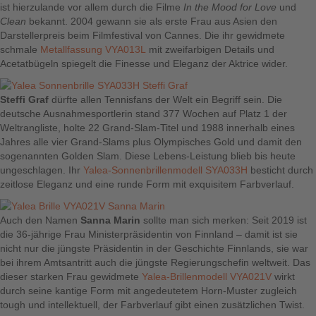
ist hierzulande vor allem durch die Filme
In the Mood for Love
und
Clean
bekannt. 2004 gewann sie als erste Frau aus Asien den
Darstellerpreis beim Filmfestival von Cannes. Die ihr gewidmete
schmale
Metallfassung VYA013L
mit zweifarbigen Details und
Acetatbügeln spiegelt die Finesse und Eleganz der Aktrice wider.
Steffi Graf
dürfte allen Tennisfans der Welt ein Begriff sein. Die
deutsche Ausnahmesportlerin stand 377 Wochen auf Platz 1 der
Weltrangliste, holte 22 Grand-Slam-Titel und 1988 innerhalb eines
Jahres alle vier Grand-Slams plus Olympisches Gold und damit den
sogenannten Golden Slam. Diese Lebens-Leistung blieb bis heute
ungeschlagen. Ihr
Yalea-Sonnenbrillenmodell SYA033H
besticht durch
zeitlose Eleganz und eine runde Form mit exquisitem Farbverlauf.
Auch den Namen
Sanna Marin
sollte man sich merken: Seit 2019 ist
die 36-jährige Frau Ministerpräsidentin von Finnland – damit ist sie
nicht nur die jüngste Präsidentin in der Geschichte Finnlands, sie war
bei ihrem Amtsantritt auch die jüngste Regierungschefin weltweit. Das
dieser starken Frau gewidmete
Yalea-Brillenmodell VYA021V
wirkt
durch seine kantige Form mit angedeutetem Horn-Muster zugleich
tough und intellektuell, der Farbverlauf gibt einen zusätzlichen Twist.