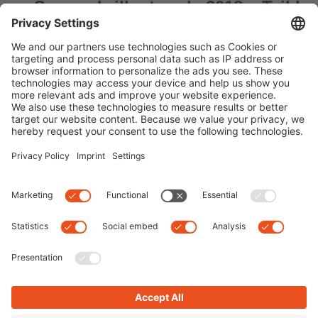
Sonnenbrillentrends 2018 – Teil I
By
Dominik
|
0 comment
Ganz nach dem Edel-Optics-Motto SEE AND BE
SEEN sind im Jahr 2018 facettenreiche Brillenmodelle
angesagt. Man darf sich auf eine große Auswahl an
Sonnenbrillen mit auffälligen Rahmen freuen:
Brillenrahmen werden transparent, sechs- und
achteckige Brillen
Read more
Next
Previous
Suche
Letzte Posts
50 Jahre Porsche Design: Die Jubiläums-
Sonnenbrillen
Die perfekte Festival-Sonnenbrille
Die 9 besten Polarisationsbrillen für Angeln &
Wassersport 2022