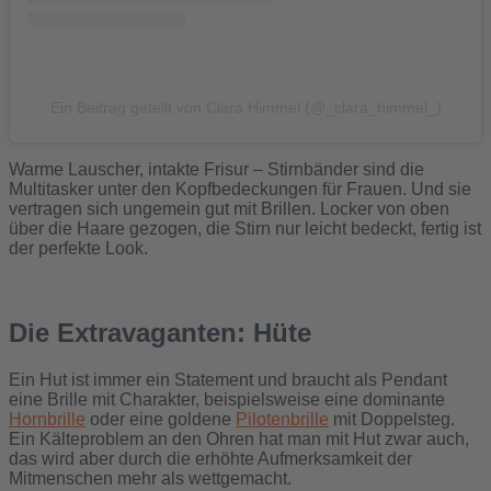
Ein Beitrag geteilt von Clara Himmel (@_clara_himmel_)
Warme Lauscher, intakte Frisur – Stirnbänder sind die
Multitasker unter den Kopfbedeckungen für Frauen. Und sie
vertragen sich ungemein gut mit Brillen. Locker von oben
über die Haare gezogen, die Stirn nur leicht bedeckt, fertig ist
der perfekte Look.
Die Extravaganten: Hüte
Ein Hut ist immer ein Statement und braucht als Pendant
eine Brille mit Charakter, beispielsweise eine dominante
Hornbrille
oder eine goldene
Pilotenbrille
mit Doppelsteg.
Ein Kälteproblem an den Ohren hat man mit Hut zwar auch,
das wird aber durch die erhöhte Aufmerksamkeit der
Mitmenschen mehr als wettgemacht.