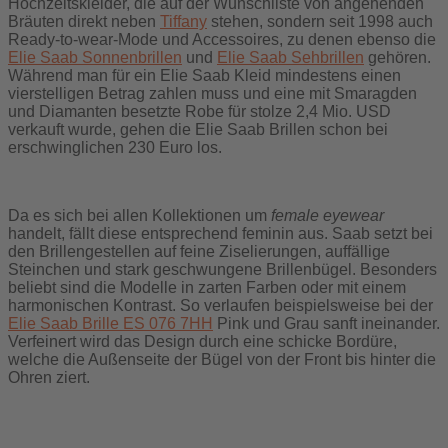
Hochzeitskleider, die auf der Wunschliste von angehenden
Bräuten direkt neben
Tiffany
stehen, sondern seit 1998 auch
Ready-to-wear-Mode und Accessoires, zu denen ebenso die
Elie Saab Sonnenbrillen
und
Elie Saab Sehbrillen
gehören.
Während man für ein Elie Saab Kleid mindestens einen
vierstelligen Betrag zahlen muss und eine mit Smaragden
und Diamanten besetzte Robe für stolze 2,4 Mio. USD
verkauft wurde, gehen die Elie Saab Brillen schon bei
erschwinglichen 230 Euro los.
Da es sich bei allen Kollektionen um
female eyewear
handelt, fällt diese entsprechend feminin aus. Saab setzt bei
den Brillengestellen auf feine Ziselierungen, auffällige
Steinchen und stark geschwungene Brillenbügel. Besonders
beliebt sind die Modelle in zarten Farben oder mit einem
harmonischen Kontrast. So verlaufen beispielsweise bei der
Elie Saab Brille ES 076 7HH
Pink und Grau sanft ineinander.
Verfeinert wird das Design durch eine schicke Bordüre,
welche die Außenseite der Bügel von der Front bis hinter die
Ohren ziert.