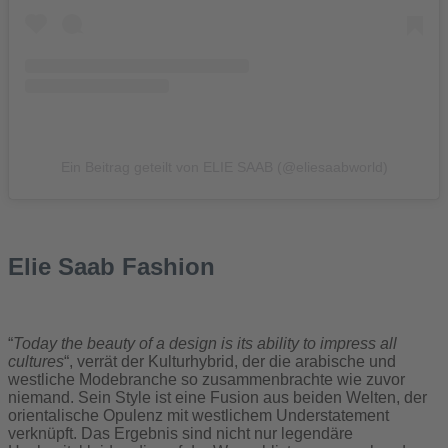
Ein Beitrag geteilt von ELIE SAAB (@eliesaabworld)
Elie Saab Fashion
“
Today the beauty of a design is its ability to impress all
cultures
“, verrät der Kulturhybrid, der die arabische und
westliche Modebranche so zusammenbrachte wie zuvor
niemand. Sein Style ist eine Fusion aus beiden Welten, der
orientalische Opulenz mit westlichem Understatement
verknüpft. Das Ergebnis sind nicht nur legendäre