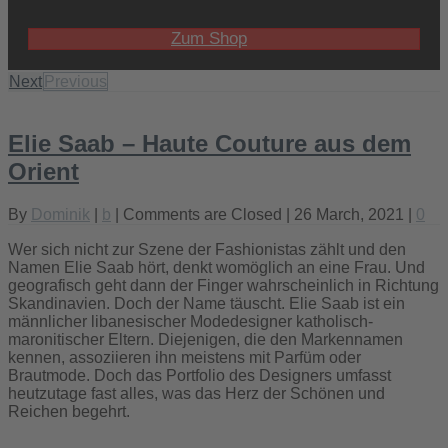
Zum Shop
Next
Previous
Elie Saab – Haute Couture aus dem
Orient
By
Dominik
|
b
|
Comments are Closed
| 26 March, 2021 |
0
Wer sich nicht zur Szene der Fashionistas zählt und den
Namen Elie Saab hört, denkt womöglich an eine Frau. Und
geografisch geht dann der Finger wahrscheinlich in Richtung
Skandinavien. Doch der Name täuscht. Elie Saab ist ein
männlicher libanesischer Modedesigner katholisch-
maronitischer Eltern. Diejenigen, die den Markennamen
kennen, assoziieren ihn meistens mit Parfüm oder
Brautmode. Doch das Portfolio des Designers umfasst
heutzutage fast alles, was das Herz der Schönen und
Reichen begehrt.