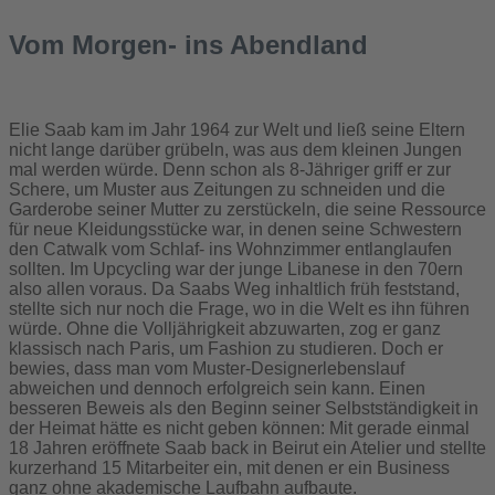
Vom Morgen- ins Abendland
Elie Saab kam im Jahr 1964 zur Welt und ließ seine Eltern
nicht lange darüber grübeln, was aus dem kleinen Jungen
mal werden würde. Denn schon als 8-Jähriger griff er zur
Schere, um Muster aus Zeitungen zu schneiden und die
Garderobe seiner Mutter zu zerstückeln, die seine Ressource
für neue Kleidungsstücke war, in denen seine Schwestern
den Catwalk vom Schlaf- ins Wohnzimmer entlanglaufen
sollten. Im Upcycling war der junge Libanese in den 70ern
also allen voraus. Da Saabs Weg inhaltlich früh feststand,
stellte sich nur noch die Frage, wo in die Welt es ihn führen
würde. Ohne die Volljährigkeit abzuwarten, zog er ganz
klassisch nach Paris, um Fashion zu studieren. Doch er
bewies, dass man vom Muster-Designerlebenslauf
abweichen und dennoch erfolgreich sein kann. Einen
besseren Beweis als den Beginn seiner Selbstständigkeit in
der Heimat hätte es nicht geben können: Mit gerade einmal
18 Jahren eröffnete Saab back in Beirut ein Atelier und stellte
kurzerhand 15 Mitarbeiter ein, mit denen er ein Business
ganz ohne akademische Laufbahn aufbaute.