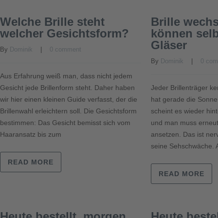
Welche Brille steht
Brille wechs
welcher Gesichtsform?
können sel
Gläser
By 
Dominik
    |    
0 comment
By 
Dominik
    |    
0 co
Aus Erfahrung weiß man, dass nicht jedem
Gesicht jede Brillenform steht. Daher haben
Jeder Brillenträger k
wir hier einen kleinen Guide verfasst, der die
hat gerade die Sonne
Brillenwahl erleichtern soll. Die Gesichtsform
scheint es wieder hin
bestimmen: Das Gesicht bemisst sich vom
und man muss erneut
Haaransatz bis zum
ansetzen. Das ist ner
seine Sehschwäche. 
READ MORE
READ MORE
Heute bestellt, morgen
Heute beste