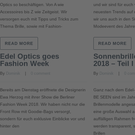
Optics so beschäftigen. Von A wie
und wir sind für euch
Accessoires bis Z wie Zeitgeist. Wir
neuesten Trends auf
versorgen euch mit Tipps und Tricks zum
wir uns auch in den 
Thema Brille, sowie mit Fashion-
Modeevent des Jahr
READ MORE
READ MORE
Edel Optics goes
Sonnenbrill
Fashion Week
2018 – Teil I
By 
Dominik
    |    
0 comment
By 
Dominik
    |    
0 co
Bereits am Dienstag eröffnete die Designerin
Ganz nach dem Edel-
Ewa Herzog mit ihrer Show die Berliner
BE SEEN sind im Jahr
Fashion Week 2018. Wir haben nicht nur die
Brillenmodelle angesa
Front Row mit Goodie-Bags versorgt,
eine große Auswahl a
sondern für euch exklusive Einblicke vor und
auffälligen Rahmen f
hinter den
werden transparent, 
Brillen