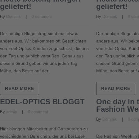
geliefert!
geliefert!
By 
Dominik
    |    
0 comment
By 
Dominik
    |    
0 co
Der heutige Blogeintrag sieht mal etwas
Der heutige Blogeintr
anders aus. Wir bekommen oft Geschichten
anders aus. Wir bek
von Edel-Optics-Kunden zugeschickt, die uns
von Edel-Optics-Kund
den Tag unglaublich versüßen. Genau aus
den Tag unglaublich 
diesem Grund geben wir uns jeden Tag
diesem Grund geben 
Mühe, das Beste auf der
Mühe, das Beste auf 
READ MORE
READ MORE
EDEL-OPTICS BLOGGT
One day in t
Fashion We
By 
admin
    |    
0 comment
By 
Dominik
    |    
0 co
Hier bloggen Mitarbeiter und Gastautoren zu
verschiedenen Bereichen, die uns bei Edel-
Die Fashion Week in 