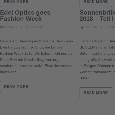
READ MORE
READ MORE
Edel Optics goes
Sonnenbrill
Fashion Week
2018 – Teil I
By 
Dominik
    |    
0 comment
By 
Dominik
    |    
0 co
Bereits am Dienstag eröffnete die Designerin
Ganz nach dem Edel-
Ewa Herzog mit ihrer Show die Berliner
BE SEEN sind im Jahr
Fashion Week 2018. Wir haben nicht nur die
Brillenmodelle angesa
Front Row mit Goodie-Bags versorgt,
eine große Auswahl a
sondern für euch exklusive Einblicke vor und
auffälligen Rahmen f
hinter den
werden transparent, 
Brillen
READ MORE
READ MORE