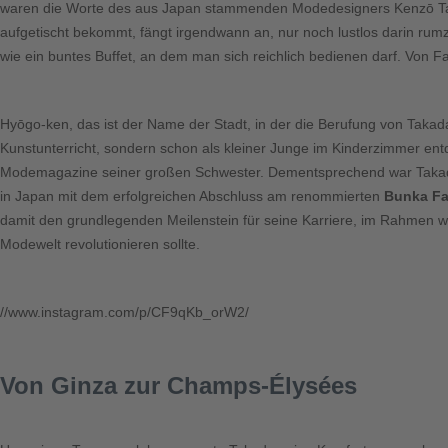
waren die Worte des aus Japan stammenden Modedesigners
Kenzō T
aufgetischt bekommt, fängt irgendwann an, nur noch lustlos darin rum
wie ein buntes Buffet, an dem man sich reichlich bedienen darf. Von Fa
Hyōgo-ken, das ist der Name der Stadt, in der die Berufung von Takada
Kunstunterricht, sondern schon als kleiner Junge im Kinderzimmer entd
Modemagazine seiner großen Schwester. Dementsprechend war Takad
in Japan mit dem erfolgreichen Abschluss am renommierten
Bunka Fa
damit den grundlegenden Meilenstein für seine Karriere, im Rahmen w
Modewelt revolutionieren sollte.
//www.instagram.com/p/CF9qKb_orW2/
Von Ginza zur Champs-Élysées