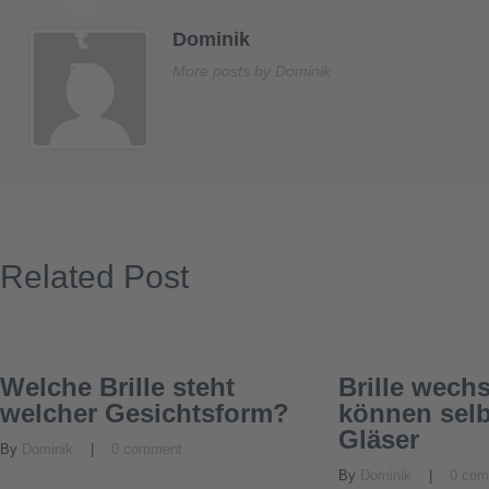
LinkedIn
Dominik
Reddit
Tumblr
More posts by Dominik
Email
Related Post
Welche Brille steht
Brille wechs
welcher Gesichtsform?
können sel
Gläser
By 
Dominik
    |    
0 comment
By 
Dominik
    |    
0 co