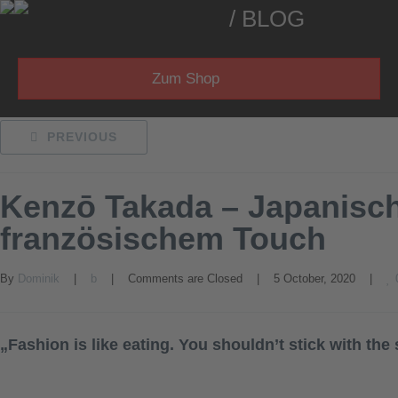
/ BLOG
Zum Shop
PREVIOUS
Kenzō Takada – Japanisch
französischem Touch
By 
Dominik
    |    
b
    |    
Comments are Closed
    |    5 October, 2020    |    
„Fashion is like eating. You shouldn’t stick with t