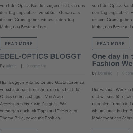
von Edel-Optics-Kunden zugeschickt, die uns
von Edel-Optics-Kund
den Tag unglaublich versüßen. Genau aus
den Tag unglaublich 
diesem Grund geben wir uns jeden Tag
diesem Grund geben 
Mühe, das Beste auf der
Mühe, das Beste auf 
READ MORE
READ MORE
EDEL-OPTICS BLOGGT
One day in t
Fashion We
By 
admin
    |    
0 comment
By 
Dominik
    |    
0 co
Hier bloggen Mitarbeiter und Gastautoren zu
verschiedenen Bereichen, die uns bei Edel-
Die Fashion Week in 
Optics so beschäftigen. Von A wie
und wir sind für euch
Accessoires bis Z wie Zeitgeist. Wir
neuesten Trends auf
versorgen euch mit Tipps und Tricks zum
wir uns auch in den 
Thema Brille, sowie mit Fashion-
Modeevent des Jahr