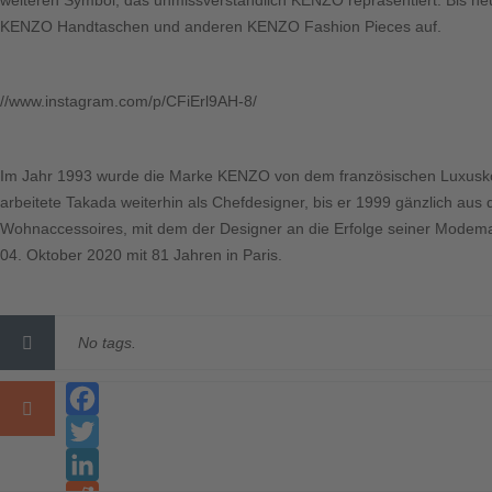
weiteren Symbol, das unmissverständlich KENZO repräsentiert. Bis he
KENZO Handtaschen und anderen KENZO Fashion Pieces auf.
//www.instagram.com/p/CFiErl9AH-8/
Im Jahr 1993 wurde die Marke KENZO von dem französischen Luxus
arbeitete Takada weiterhin als Chefdesigner, bis er 1999 gänzlich aus
Wohnaccessoires, mit dem der Designer an die Erfolge seiner Modema
04. Oktober 2020 mit 81 Jahren in Paris.
No tags.
Facebook
Twitter