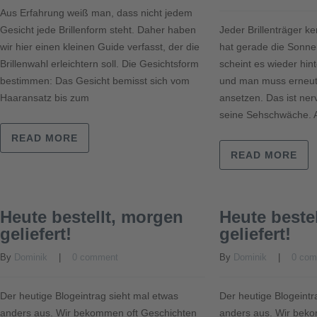
Aus Erfahrung weiß man, dass nicht jedem
Gesicht jede Brillenform steht. Daher haben
Jeder Brillenträger k
wir hier einen kleinen Guide verfasst, der die
hat gerade die Sonne
Brillenwahl erleichtern soll. Die Gesichtsform
scheint es wieder hin
bestimmen: Das Gesicht bemisst sich vom
und man muss erneut
Haaransatz bis zum
ansetzen. Das ist ner
seine Sehschwäche. 
READ MORE
READ MORE
Heute bestellt, morgen
Heute beste
geliefert!
geliefert!
By 
Dominik
    |    
0 comment
By 
Dominik
    |    
0 co
Der heutige Blogeintrag sieht mal etwas
Der heutige Blogeintr
anders aus. Wir bekommen oft Geschichten
anders aus. Wir bek