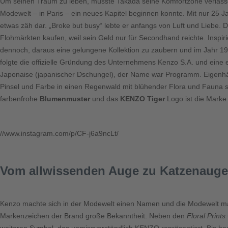
Um seinen Traum zu leben, musste Takada seine Komfortzone verlass
Modewelt – in Paris – ein neues Kapitel beginnen konnte. Mit nur 25 Ja
etwas zäh dar. „Broke but busy“ lebte er anfangs von Luft und Liebe. D
Flohmärkten kaufen, weil sein Geld nur für Secondhand reichte. Inspiri
dennoch, daraus eine gelungene Kollektion zu zaubern und im Jahr 1970
folgte die offizielle Gründung des Unternehmens Kenzo S.A. und eine
Japonaise
(japanischer Dschungel), der Name war Programm. Eigenhä
Pinsel und Farbe in einen Regenwald mit blühender Flora und Fauna 
farbenfrohe
Blumenmuster
und das
KENZO Tiger
Logo ist die Marke
//www.instagram.com/p/CF-j6a9ncLt/
Vom allwissenden Auge zu Katzenaug
Kenzo machte sich in der Modewelt einen Namen und die Modewelt mach
Markenzeichen der Brand große Bekanntheit. Neben den
Floral Prints