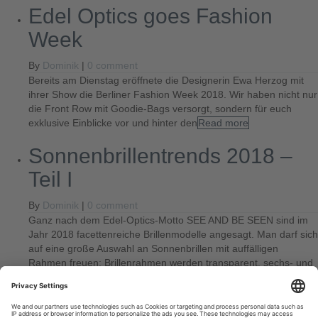
Edel Optics goes Fashion
Week
By
Dominik
|
0 comment
Bereits am Dienstag eröffnete die Designerin Ewa Herzog mit
ihrer Show die Berliner Fashion Week 2018. Wir haben nicht nur
die Front Row mit Goodie-Bags versorgt, sondern für euch
exklusive Einblicke vor und hinter den
Read more
Sonnenbrillentrends 2018 –
Teil I
By
Dominik
|
0 comment
Ganz nach dem Edel-Optics-Motto SEE AND BE SEEN sind im
Jahr 2018 facettenreiche Brillenmodelle angesagt. Man darf sich
auf eine große Auswahl an Sonnenbrillen mit auffälligen
Rahmen freuen: Brillenrahmen werden transparent, sechs- und
achteckige Brillen
Read more
Leave a Comment