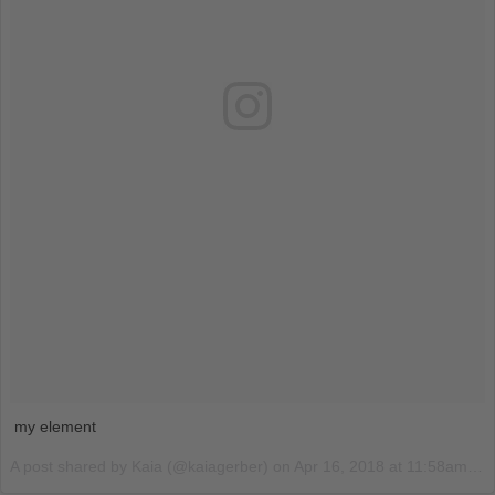
my element
A post shared by
Kaia
(@kaiagerber) on
Apr 16, 2018 at 11:58am PDT