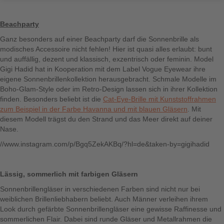
Beachparty
Ganz besonders auf einer Beachparty darf die Sonnenbrille als
modisches Accessoire nicht fehlen! Hier ist quasi alles erlaubt: bunt
und auffällig, dezent und klassisch, exzentrisch oder feminin. Model
Gigi Hadid hat in Kooperation mit dem Label Vogue Eyewear ihre
eigene Sonnenbrillenkollektion herausgebracht. Schmale Modelle im
Boho-Glam-Style oder im Retro-Design lassen sich in ihrer Kollektion
finden. Besonders beliebt ist die
Cat-Eye-Brille mit Kunststoffrahmen
zum Beispiel in der Farbe Havanna und mit blauen Gläsern
. Mit
diesem Modell trägst du den Strand und das Meer direkt auf deiner
Nase.
//www.instagram.com/p/Bgq5ZekAKBq/?hl=de&taken-by=gigihadid
Lässig, sommerlich mit farbigen Gläsern
Sonnenbrillengläser in verschiedenen Farben sind nicht nur bei
weiblichen Brillenliebhabern beliebt. Auch Männer verleihen ihrem
Look durch gefärbte Sonnenbrillengläser eine gewisse Raffinesse und
sommerlichen Flair. Dabei sind runde Gläser und Metallrahmen die