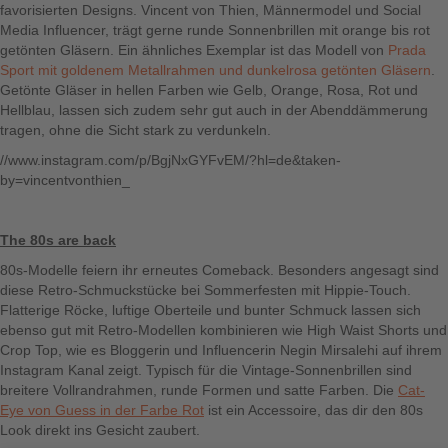
favorisierten Designs. Vincent von Thien, Männermodel und Social
Media Influencer, trägt gerne runde Sonnenbrillen mit orange bis rot
getönten Gläsern. Ein ähnliches Exemplar ist das Modell von
Prada
Sport mit goldenem Metallrahmen und dunkelrosa getönten Gläsern
.
Getönte Gläser in hellen Farben wie Gelb, Orange, Rosa, Rot und
Hellblau, lassen sich zudem sehr gut auch in der Abenddämmerung
tragen, ohne die Sicht stark zu verdunkeln.
//www.instagram.com/p/BgjNxGYFvEM/?hl=de&taken-
by=vincentvonthien_
The 80s are back
80s-Modelle feiern ihr erneutes Comeback. Besonders angesagt sind
diese Retro-Schmuckstücke bei Sommerfesten mit Hippie-Touch.
Flatterige Röcke, luftige Oberteile und bunter Schmuck lassen sich
ebenso gut mit Retro-Modellen kombinieren wie High Waist Shorts und
Crop Top, wie es Bloggerin und Influencerin Negin Mirsalehi auf ihrem
Instagram Kanal zeigt. Typisch für die Vintage-Sonnenbrillen sind
breitere Vollrandrahmen, runde Formen und satte Farben. Die
Cat-
Eye von Guess in der Farbe Rot
ist ein Accessoire, das dir den 80s
Look direkt ins Gesicht zaubert.