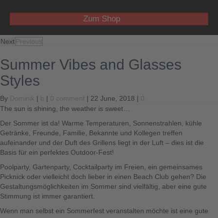
Zum Shop
Next
Previous
Summer Vibes and Glasses
Styles
By
Dominik
|
b
|
0 comment
| 22 June, 2018 |
0
The sun is shining, the weather is sweet…
Der Sommer ist da! Warme Temperaturen, Sonnenstrahlen, kühle
Getränke, Freunde, Familie, Bekannte und Kollegen treffen
aufeinander und der Duft des Grillens liegt in der Luft – dies ist die
Basis für ein perfektes Outdoor-Fest!
Poolparty, Gartenparty, Cocktailparty im Freien, ein gemeinsames
Picknick oder vielleicht doch lieber in einen Beach Club gehen? Die
Gestaltungsmöglichkeiten im Sommer sind vielfältig, aber eine gute
Stimmung ist immer garantiert.
Wenn man selbst ein Sommerfest veranstalten möchte ist eine gute