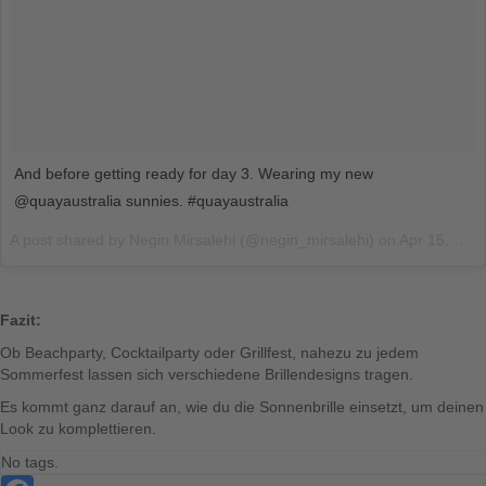
And before getting ready for day 3. Wearing my new
@quayaustralia sunnies. #quayaustralia
A post shared by
Negin Mirsalehi
(@negin_mirsalehi) on
Apr 15, 2018 at 2:57pm PDT
Fazit:
Ob Beachparty, Cocktailparty oder Grillfest, nahezu zu jedem
Sommerfest lassen sich verschiedene Brillendesigns tragen.
Es kommt ganz darauf an, wie du die Sonnenbrille einsetzt, um deinen
Look zu komplettieren.
No tags.