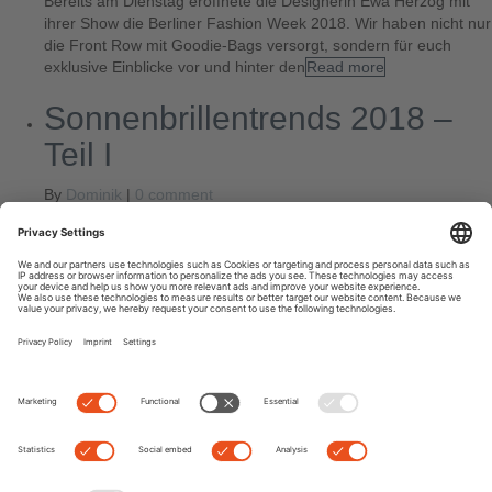
Bereits am Dienstag eröffnete die Designerin Ewa Herzog mit
ihrer Show die Berliner Fashion Week 2018. Wir haben nicht nur
die Front Row mit Goodie-Bags versorgt, sondern für euch
exklusive Einblicke vor und hinter den
Read more
Sonnenbrillentrends 2018 –
Teil I
By
Dominik
|
0 comment
Ganz nach dem Edel-Optics-Motto SEE AND BE SEEN sind im
Jahr 2018 facettenreiche Brillenmodelle angesagt. Man darf sich
auf eine große Auswahl an Sonnenbrillen mit auffälligen
Rahmen freuen: Brillenrahmen werden transparent, sechs- und
achteckige Brillen
Read more
Next
Previous
Suche
Letzte Posts