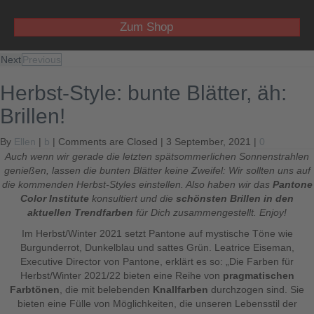
Zum Shop
Next
Previous
Herbst-Style: bunte Blätter, äh:
Brillen!
By
Ellen
|
b
|
Comments are Closed
| 3 September, 2021 |
0
Auch wenn wir gerade die letzten spätsommerlichen Sonnenstrahlen
genießen, lassen die bunten Blätter keine Zweifel: Wir sollten uns auf
die kommenden Herbst-Styles einstellen. Also haben wir das
Pantone
Color Institute
konsultiert und die
schönsten Brillen in den
aktuellen Trendfarben
für Dich zusammengestellt. Enjoy!
Im Herbst/Winter 2021 setzt Pantone auf mystische Töne wie
Burgunderrot, Dunkelblau und sattes Grün. Leatrice Eiseman,
Executive Director von Pantone, erklärt es so: „Die Farben für
Herbst/Winter 2021/22 bieten eine Reihe von
pragmatischen
Farbtönen
, die mit belebenden
Knallfarben
durchzogen sind. Sie
bieten eine Fülle von Möglichkeiten, die unseren Lebensstil der