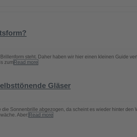
htsform?
illenform steht. Daher haben wir hier einen kleinen Guide verfa
is zum
Read more
selbsttönende Gläser
ade die Sonnenbrille abgezogen, da scheint es wieder hinter d
hwäche. Aber:
Read more