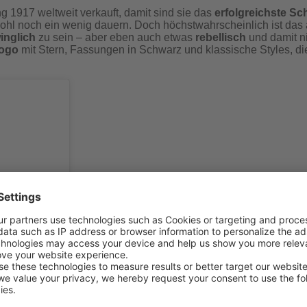
g 1917 weltweit verkauft, damit sind sie das
erfolgreichste Sc
ohl noch ein wenig dauern. Doch höchstwahrscheinlich ist das a
inglich
zu sein ­– aber eben auch etwas
rebellisch
und damit n
Logo
mit Stern, Fassungen in Schwarz und klassische Styles, di