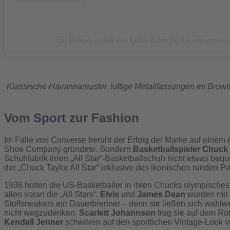
Ein Beitrag geteilt von Olivia Bohm (@the.mfprincess
Klassische Havannamuster, luftige Metallfassungen im Browl
Vom Sport zur Fashion
Im Falle von Converse beruht der Erfolg der Marke auf einem
Shoe Company gründete. Sondern
Basketballspieler Chuck 
Schuhfabrik ihren „All Star“-Basketballschuh nicht etwas b
der „Chuck Taylor All Star“ inklusive des ikonischen runden 
1936 holten die US-Basketballer in ihren Chucks olympisches
allen voran die „All Stars“.
Elvis
und
James Dean
wurden mit 
Stoffsneakers ein Dauerbrenner – denn sie ließen sich wahl
nicht wegzudenken,
Scarlett Johannson
trug sie auf dem Ro
Kendall Jenner
schwören auf den sportlichen Vintage-Look 