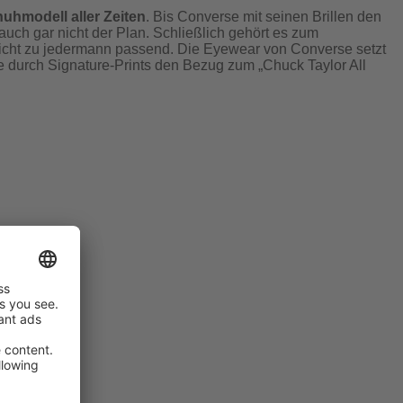
huhmodell aller Zeiten
. Bis Converse mit seinen Brillen den
uch gar nicht der Plan. Schließlich gehört es zum
icht zu jedermann passend. Die Eyewear von Converse setzt
e durch Signature-Prints den Bezug zum „Chuck Taylor All