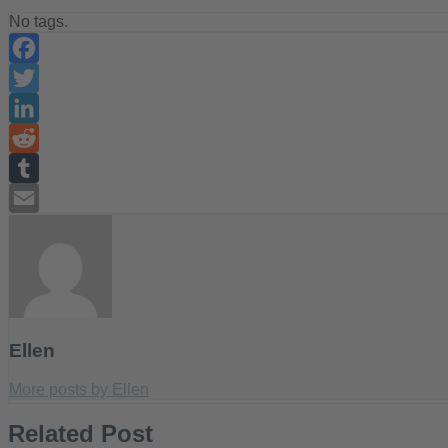
No tags.
Facebook
Twitter
LinkedIn
Reddit
Tumblr
Email
Ellen
More posts by Ellen
Related Post