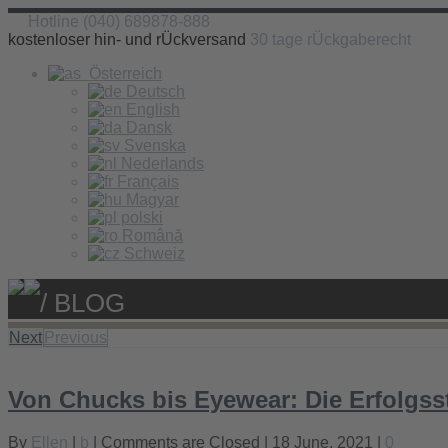
Hotline (040) 689878-888
kostenloser hin- und rÜckversand
30 tage rÜckgaberecht
Österreich
Deutsch
English
Dansk
Svenska
Nederlands
Français
Magyar
polski
Română
Schweiz
/ BLOG
Next
Previous
Von Chucks bis Eyewear: Die Erfolgss
By
Ellen
|
b
|
Comments are Closed
| 18 June, 2021 |
0