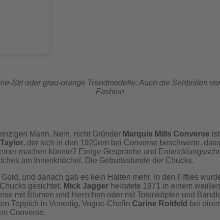
)
ine-Stil oder grau-orange Trendmodelle: Auch die Sehbrillen v
Fashion
 einzigen Mann. Nein, nicht Gründer
Marquis Mills Converse
is
Taylor
, der sich in den 1920ern bei Converse beschwerte, das
equemer machen könnte? Einige Gespräche und Entwicklungsschr
Patches am Innenknöchel. Die Geburtsstunde der Chucks.
 Gold, und danach gab es kein Halten mehr. In den Fifties wu
Chucks gesichtet.
Mick Jagger
heiratete 1971 in einem weißen
weise mit Blumen und Herzchen oder mit Totenköpfen und Band
ten Teppich in Venedig, Vogue-Chefin
Carine Roitfeld
bei eine
von Converse.