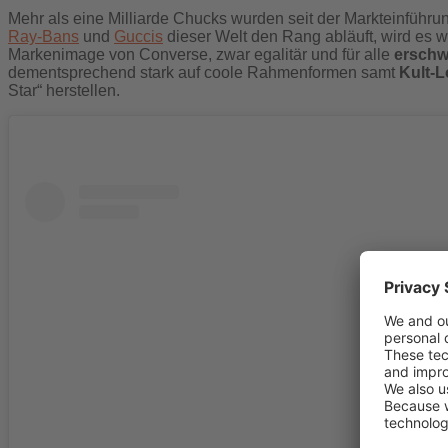
Mehr als eine Milliarde Chucks wurden seit der Markteinführun
Ray-Bans
und
Guccis
dieser Welt den Rang abläuft, wird es w
Markenimage von Converse, zwar egalitär und für alle
erschw
dementsprechend stark auf coole Rahmenformen samt
Kult-
Star“ herstellen.