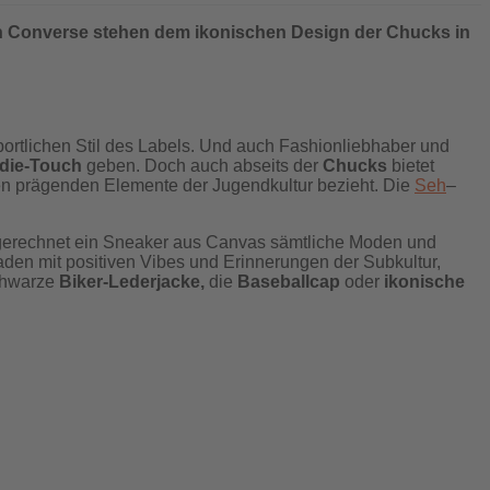
n Converse stehen dem ikonischen Design der Chucks in
portlichen Stil des Labels. Und auch Fashionliebhaber und
ndie-Touch
geben. Doch auch abseits der
Chucks
bietet
lben prägenden Elemente der Jugendkultur bezieht. Die
Seh
–
gerechnet ein Sneaker aus Canvas sämtliche Moden und
aden mit positiven Vibes und Erinnerungen der Subkultur,
schwarze
Biker-Lederjacke,
die
Baseballcap
oder
ikonische