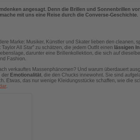
mdenken angesagt. Denn die Brillen und Sonnenbrillen vo
d mache mit uns eine Reise durch die Converse-Geschichte.
dere Marke: Musiker, Künstler und Skater lieben den cleanen, s
aylor All Star” zu schätzen, die jedem Outfit einen
lässigen I
benslage, darunter eine Brillenkollektion, die sich auf diese
nd Fashion.
nfach verkauftes Massenphänomen? Und warum überdauert aus
n der
Emotionalität
, die den Chucks innewohnt. Sie sind aufgel
ch. Etwas, das nur wenige Kleidungsstücke schaffen, wie die 
dar
.