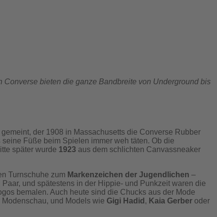
on Converse bieten die ganze Bandbreite von Underground bis
t gemeint, der 1908 in Massachusetts die Converse Rubber
s seine Füße beim Spielen immer weh täten. Ob die
itte später wurde
1923
aus dem schlichten Canvassneaker
rden Turnschuhe zum
Markenzeichen der Jugendlichen
–
 Paar, und spätestens in der Hippie- und Punkzeit waren die
logos bemalen. Auch heute sind die Chucks aus der Mode
r Modenschau, und Models wie
Gigi Hadid
,
Kaia Gerber
oder