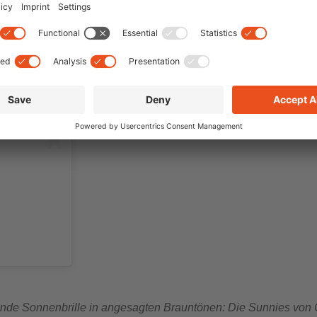
unde Sonnenbrille in angesagten Brauntönen: Die Sunnies von C