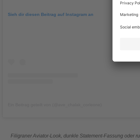
Sieh dir diesen Beitrag auf Instagram an
Ein Beitrag geteilt von (@ave_chalak_corleone)
Filigraner Aviator-Look, dunkle Statement-Fassung oder r