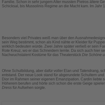
Familie. Schon in sehr jungem Alter mussten Pietros ältere G
Schicksal, bis Mussolinis Regime an die Macht kam. Im Jahr 1
Besonders viel Privates weiß man über den Ausnahmedesigner, 
sein Weg bestimmt, schon als Kind nähte er Kleider für Pupp
wirklich bedeuten würde. Zwei Jahre später verließ er sein Fa
Rote Kreuz, wo er das Schneidern lernte. Da sich auch hier s
Nachwuchstalent Kostüme für das Theaterstück
Die Schöne u
Ohne Schulbildung, aber dafür voller Elan und Tatendrang, sch
entstand. Der neue Look stand für abgerundete Schultern und ex
Dior im Rahmen seiner eigenen Emanzipation. Cardin liebte sch
Höherem berufen und hörte sich schon die erste Geige spielen. 
Dress
für Aufsehen sorgte.