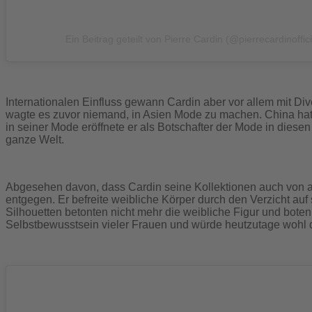
Ein Beitrag geteilt von Pierre Cardin (@pierrecardinoffici
Internationalen Einfluss gewann Cardin aber vor allem mit Di
wagte es zuvor niemand, in Asien Mode zu machen. China hatte
in seiner Mode eröffnete er als Botschafter der Mode in die
ganze Welt.
Abgesehen davon, dass Cardin seine Kollektionen auch von a
entgegen. Er befreite weibliche Körper durch den Verzicht auf
Silhouetten betonten nicht mehr die weibliche Figur und boten
Selbstbewusstsein vieler Frauen und würde heutzutage wo