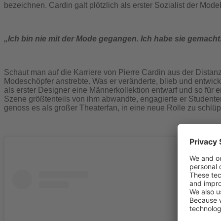
bezeichnen. Cardin galt plötzlich als erster Sozialist der Mo
„Ich bin nie mit der Mode gegangen. Ich habe sie gemacht
Schaut man auf die Karriere von Pierre Cardin aus der Distan
Modeschöpfer anstrebte. Was er veränderte, blieb und entwicke
als erster Designer eine Männerkollektion entwarf und so für
Szene größtenteils von ihm abwandte, engagierte er Studenten
genoss es als großer Theaterfan, in eine neue Rolle zu schlü