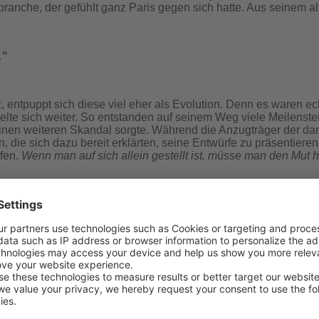
debranche, der gefühlt ganz Paris gegen sich hatte. Aus seinem 
.“
z, entpuppt sich diese viel eher als Evolution. Denn es waren 
lte sich weiter. So entstanden auf seinem Weg viele Meilenstei
 einen weiteren Skandal sorgte. Während die Anzugträger der d
, die sich dazu bereit erklärten, seine Entwürfe zu präsentier
pfen.
Wenn man auf sich allein gestellt ist, müsse man den Mut 