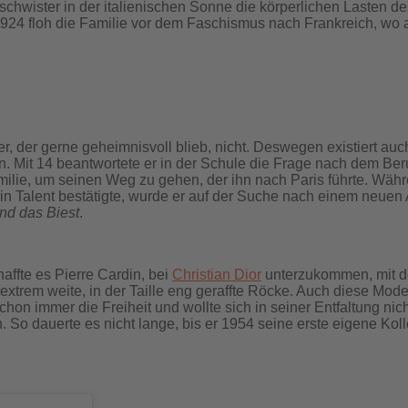
eschwister in der italienischen Sonne die körperlichen Lasten 
924 floh die Familie vor dem Faschismus nach Frankreich, wo a
der gerne geheimnisvoll blieb, nicht. Deswegen existiert auch
en. Mit 14 beantwortete er in der Schule die Frage nach dem B
milie, um seinen Weg zu gehen, der ihn nach Paris führte. Währ
ein Talent bestätigte, wurde er auf der Suche nach einem neue
nd das Biest
.
affte es Pierre Cardin, bei
Christian Dior
unterzukommen, mit d
trem weite, in der Taille eng geraffte Röcke. Auch diese Mode s
on immer die Freiheit und wollte sich in seiner Entfaltung nic
So dauerte es nicht lange, bis er 1954 seine erste eigene Kolle