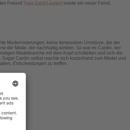
alten Freund
Yves Saint Laurent
wurde ein neuer Feind.
echte Modernisierungen, keine temporären Umstürze, die der
ne der Mode, die nachhaltig wirkten. So war es Cardin, der
amaligen Modebranche mit dem Kopf schüttelten und sich die
en. Sogar Cardin selbst machte sich kurzerhand zum Model und
haben, Entscheidungen zu treffen.