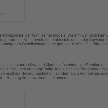
el)
versifikation bei der Wahl seiner Models. Vor ihm war noch kei
 gerade die Kulturrevolution hinter sich, und in der Sowjetuni
sen homogenen Gesellschaften eine ganz neue Welt. Die Bilder 
siatischen und schwarzen Models präsentieren ließ, wirkte der
 steife Schultern und enge Taille, in die sich die Trägerinnen
 so nicht nur Bewegungsfreiheit, sondern auch Freiheit aus gesc
hl den Hashtag #empowerment bekommen.