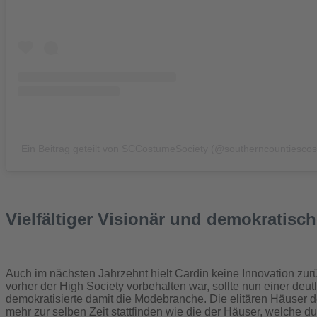
Ein Beitrag geteilt von SCCostumeSociety (@southerncountiescos
Vielfältiger Visionär und demokratisc
Auch im nächsten Jahrzehnt hielt Cardin keine Innovation zurü
vorher der High Society vorbehalten war, sollte nun einer deu
demokratisierte damit die Modebranche. Die elitären Häuser d
mehr zur selben Zeit stattfinden wie die der Häuser, welche