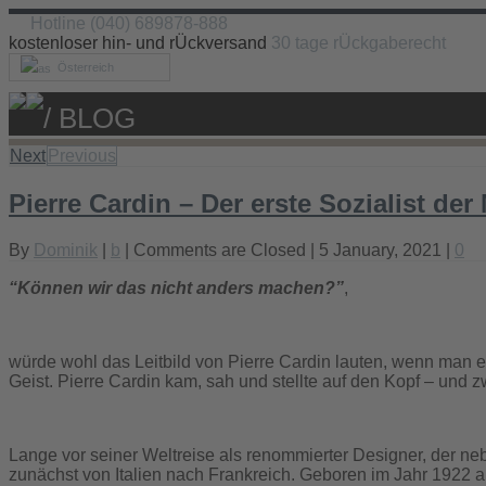
Hotline (040) 689878-888
kostenloser hin- und rÜckversand
30 tage rÜckgaberecht
Österreich
/ BLOG
Next
Previous
Pierre Cardin – Der erste Sozialist d
By
Dominik
|
b
|
Comments are Closed
| 5 January, 2021 |
0
“Können wir das nicht anders machen?”
,
würde wohl das Leitbild von Pierre Cardin lauten, wenn man es a
Geist. Pierre Cardin kam, sah und stellte auf den Kopf – und
Lange vor seiner Weltreise als renommierter Designer, der ne
zunächst von Italien nach Frankreich. Geboren im Jahr 1922 a