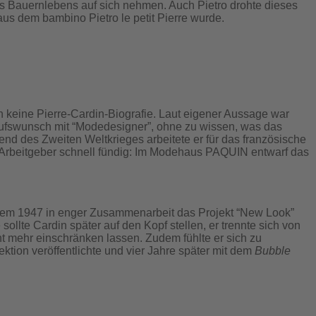
des Bauernlebens auf sich nehmen. Auch Pietro drohte dieses
us dem bambino Pietro le petit Pierre wurde.
 keine Pierre-Cardin-Biografie. Laut eigener Aussage war
erufswunsch mit “Modedesigner”, ohne zu wissen, was das
end des Zweiten Weltkrieges arbeitete er für das französische
n Arbeitgeber schnell fündig: Im Modehaus PAQUIN entwarf das
em 1947 in enger Zusammenarbeit das Projekt “New Look”
ollte Cardin später auf den Kopf stellen, er trennte sich von
ht mehr einschränken lassen. Zudem fühlte er sich zu
ktion veröffentlichte und vier Jahre später mit dem
Bubble