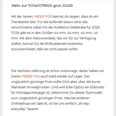
‌Mehr zur TOJA/G79000 grün D2.00
Mit der neuen
I NEED YOU
kannst du zeigen, dass du ein
Trendsetter bist. Für die laufende Saison setzt das
renommierte Label mit der Kollektion Maßstäbe für 2026.
TOJA gibt es in den Größen 44 mm, 44 mm, 44 mm, 44
mm. Mit dem Retourenlabel, das wir Dir zur Verfügung
stellen, kannst Du die Brille jederzeit kostenlos
zurückschicken, falls sie nicht passen sollte.
Die nächste Lieferung ist schon unterwegs, daher haben wir
Deine
I NEED YOU
auch bald wieder auf Lager. Der
unglaublich günstige Preis sollte Dich aber über die kurze
Wartezeit hinwegtrösten. Und weil Edel-Optics ein Eldorado
für Schnäppchenjäger ist, bekommst Du dieses Topmodell
zum unglaublich günstigen Preis. Was bei anderen
Onlineshops ein Sale ist, ist bei uns einfach „all-day-
everyday“ Sparen.