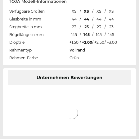
TOJA Modell-Informationen
Verfügbare Größen
XS
/
XS
/
XS
/
XS
Glasbreite in mm
44
/
44
/
44
/
44
Stegbreite in mm
23
/
23
/
23
/
23
Bügellänge in mm
145
/
145
/
145
/
145
Dioptrie
+1.50
/
+2.00
/
+2.50
/
+3.00
Rahmentyp
Vollrand
Rahmen-Farbe
Grün
Unternehmen Bewertungen