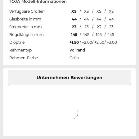
TOJA Modell-Informationen
Verfügbare Größen
XS
/
XS
/
XS
/
XS
Glasbreite in mm
44
/
44
/
44
/
44
Stegbreite in mm
23
/
23
/
23
/
23
Bügellänge in mm
145
/
145
/
145
/
145
Dioptrie
+1.50
/
+2.00
/
+2.50
/
+3.00
Rahmentyp
Vollrand
Rahmen-Farbe
Grün
Unternehmen Bewertungen