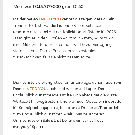
‌Mehr zur TOJA/G79000 grün D1.50
Mit der neuen
I NEED YOU
kannst du zeigen, dass du ein
Trendsetter bist. Für die laufende Saison setzt das
renommierte Label mit der Kollektion Maßstäbe für 2026.
TOJA gibt es in den Größen 44 mm, 44 mm, 44 mm, 44
mm. Mit dem Retourenlabel, das wir Dir zur Verfügung
stellen, kannst Du die Brille jederzeit kostenlos
zurückschicken, falls sie nicht passen sollte.
Die nächste Lieferung ist schon unterwegs, daher haben wir
Deine
I NEED YOU
auch bald wieder auf Lager. Der
unglaublich günstige Preis sollte Dich aber über die kurze
Wartezeit hinwegtrösten. Und weil Edel-Optics ein Eldorado
für Schnäppchenjäger ist, bekommst Du dieses Topmodell
zum unglaublich günstigen Preis. Was bei anderen
Onlineshops ein Sale ist, ist bei uns einfach „all-day-
everyday“ Sparen.