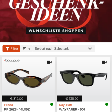
Filter
16
€ 312,00
€ 135,20
Prada
Ray-Ban
PR 26ZS - 14L09Z
WAYFARER - 901