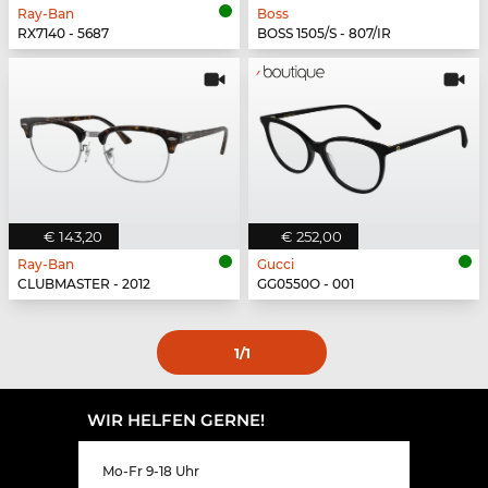
Ray-Ban
Boss
RX7140 - 5687
BOSS 1505/S - 807/IR
€ 143,20
€ 252,00
Ray-Ban
Gucci
CLUBMASTER - 2012
GG0550O - 001
1
/1
WIR HELFEN GERNE!
Mo-Fr 9-18 Uhr