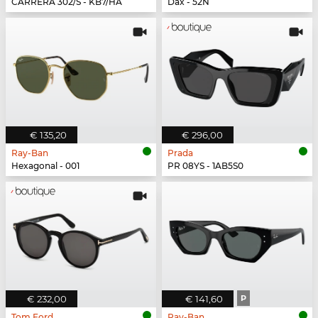
CARRERA 302/S - KB7/HA
Dax - 52N
€ 135,20
€ 296,00
Ray-Ban
Prada
Hexagonal - 001
PR 08YS - 1AB5S0
€ 232,00
€ 141,60
P
Tom Ford
Ray-Ban