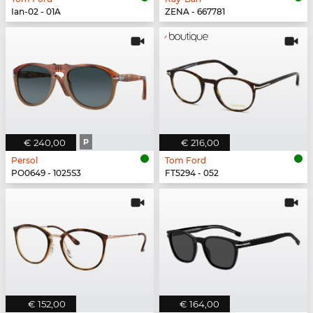
Ian-02 - 01A
ZENA - 667781
€ 240,00
P
€ 216,00
Persol
Tom Ford
PO0649 - 1025S3
FT5294 - 052
€ 152,00
€ 164,00