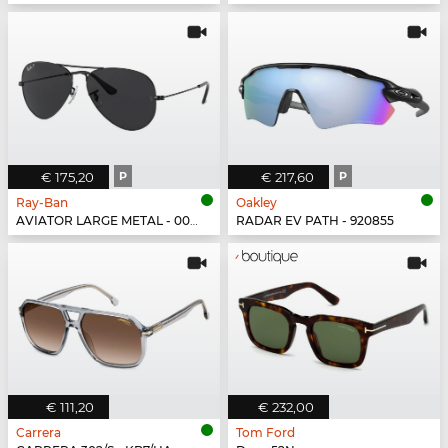
€ 175,20
P
€ 217,60
P
Ray-Ban
Oakley
AVIATOR LARGE METAL - 002/48
RADAR EV PATH - 920855
€ 111,20
€ 232,00
Carrera
Tom Ford